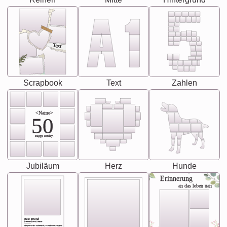
Text
Scrapbook
Text
Zahlen
<Name>
50
-Happy Birday-
Jubiläum
Herz
Hunde
Erinnerung
an das leben uan
Best Friend
[<NAME>] Noun, feminie
The person who understands you without explanation