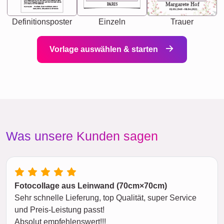
you accepts just as you are. She's your partner in life's,
chaos your biggest supporter, and the one with whom
Margarete Hof
PARIS
you share your best memories.
Synonyms: Soulmate, closet confidante, sister at
heart person, life partner in adventure.
02.05.1940 - 08.04.2021
Definitionsposter
Einzeln
Trauer
Vorlage auswählen & starten
Was unsere Kunden sagen
Fotocollage aus Leinwand (70cm×70cm)
Sehr schnelle Lieferung, top Qualität, super Service
und Preis-Leistung passt!
Absolut empfehlenswert!!!