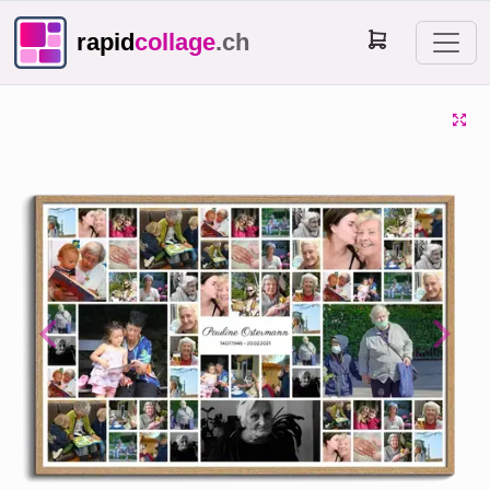
rapid
collage
.ch
Previous
Next