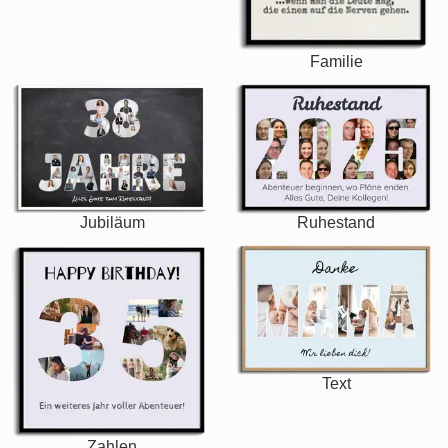
Familie
Jubiläum
Ruhestand
Text
Zahlen