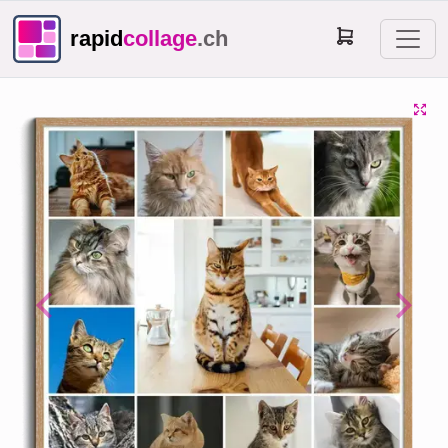
rapid
collage
.ch
Previous
Next