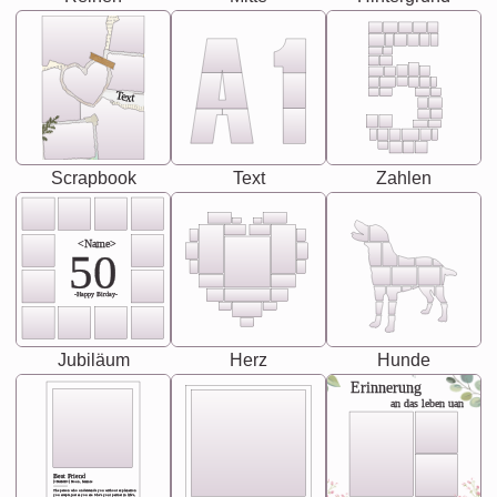
Text
Scrapbook
Text
Zahlen
<Name>
50
-Happy Birday-
Jubiläum
Herz
Hunde
Erinnerung
an das leben uan
Best Friend
[<NAME>] Noun, feminie
The person who understands you without explanation
you accepts just as you are. She's your partner in life's,