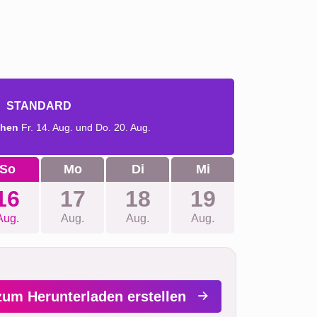
STANDARD
chen
Fr. 14. Aug. und Do. 20. Aug.
So
Mo
Di
Mi
16
17
18
19
Aug.
Aug.
Aug.
Aug.
zum Herunterladen erstellen