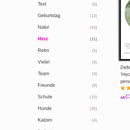
Text
(6)
Geburtstag
(14)
Natur
(16)
Herz
(11)
Retro
(5)
Viele!
(8)
Defi
Team
(9)
'Her
pers
Freunde
(8)
C
Schule
(10)
ab
Hunde
(35)
Katzen
(4)