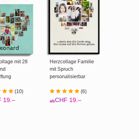
llage mit 28
Herzcollage Familie
und
mit Spruch
ftung
personalisierbar
(10)
(6)
 19.–
CHF 19.–
ab