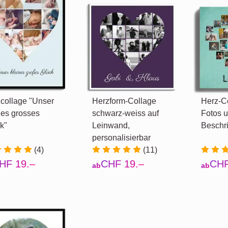
collage "Unser
Herzform-Collage
Herz-Co
nes grosses
schwarz-weiss auf
Fotos 
k"
Leinwand,
Beschri
personalisierbar
(4)
(11)
HF 19.–
CHF 19.–
CHF
ab
ab