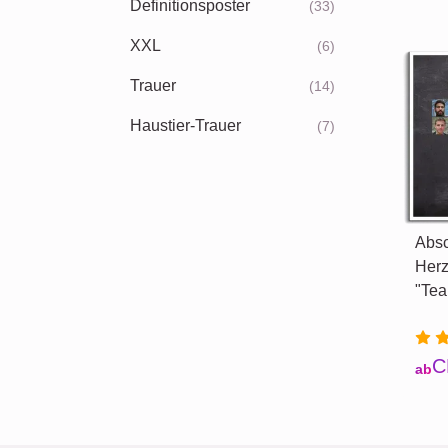
Definitionsposter
(33)
XXL
(6)
Trauer
(14)
Haustier-Trauer
(7)
Absc
Herz
"Tea
C
ab