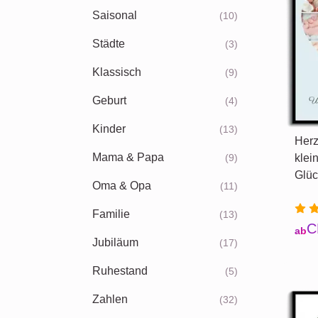
Saisonal
(10)
Städte
(3)
Klassisch
(9)
Geburt
(4)
Kinder
(13)
Herz
Mama & Papa
(9)
klei
Glüc
Oma & Opa
(11)
Familie
(13)
C
ab
Jubiläum
(17)
Ruhestand
(5)
Zahlen
(32)