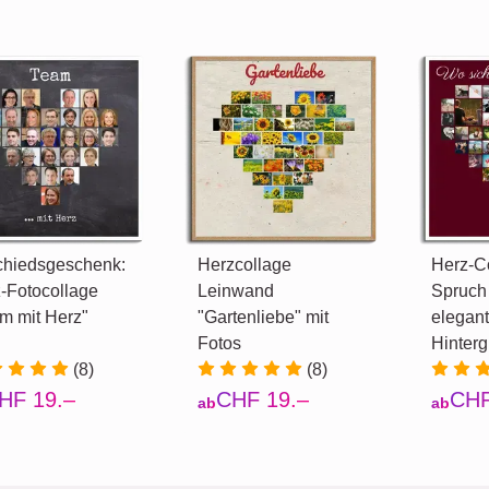
hiedsgeschenk:
Herzcollage
Herz-Co
-Fotocollage
Leinwand
Spruch
m mit Herz"
"Gartenliebe" mit
elegan
Fotos
Hinterg
(8)
(8)
HF 19.–
CHF 19.–
CHF
ab
ab