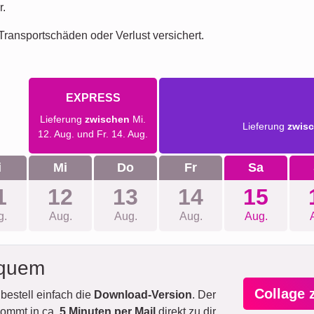
r.
ransportschäden oder Verlust versichert.
EXPRESS
Lieferung
zwischen
Mi.
Lieferung
zwis
12. Aug. und Fr. 14. Aug.
i
Mi
Do
Fr
Sa
1
12
13
14
15
g.
Aug.
Aug.
Aug.
Aug.
equem
Collage 
bestell einfach die
Download-Version
. Der
ommt in ca.
5 Minuten per Mail
direkt zu dir