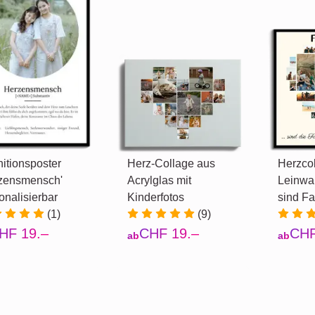
nitionsposter
Herz-Collage aus
Herzco
zensmensch'
Acrylglas mit
Leinwa
onalisierbar
Kinderfotos
sind Fa
(1)
(9)
HF 19.–
CHF 19.–
CHF
ab
ab