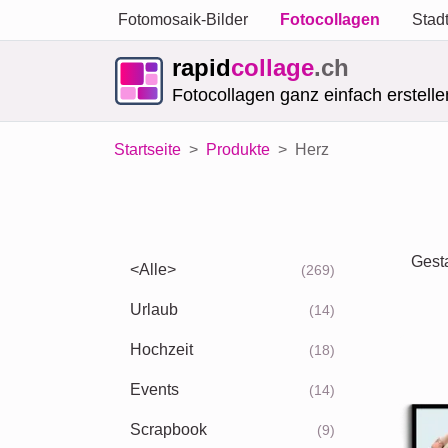
Fotomosaik-Bilder
Fotocollagen
Stad
rapid
collage
.ch
Fotocollagen ganz einfach erstelle
Startseite
Produkte
Herz
Gesta
<Alle>
(269)
Urlaub
(14)
Hochzeit
(18)
Events
(14)
Scrapbook
(9)