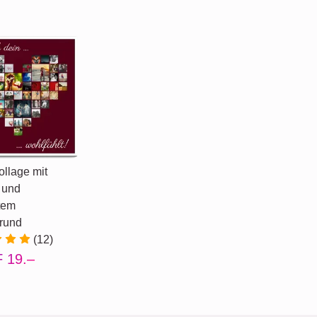
llage mit
 und
tem
rund
(12)
 19.–