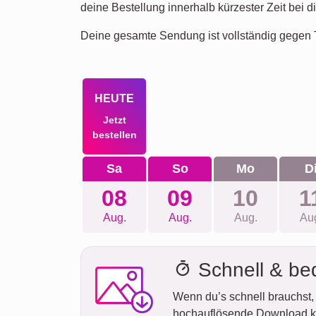
deine Bestellung innerhalb kürzester Zeit bei di
Deine gesamte Sendung ist vollständig gegen T
HEUTE
Jetzt
bestellen
Sa
So
Mo
D
08
09
10
1
Aug.
Aug.
Aug.
Au
Schnell & b
Wenn du’s schnell brauchst, 
hochauflösende Download k