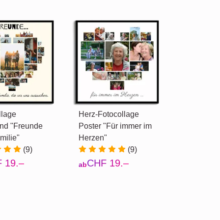
llage
Herz-Fotocollage
nd "Freunde
Poster "Für immer im
milie"
Herzen"
(9)
(9)
 19.–
CHF 19.–
ab