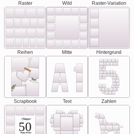
Raster
Wild
Raster-Variation
Reihen
Mitte
Hintergrund
Text
Scrapbook
Text
Zahlen
<Name>
50
-Happy Birday-