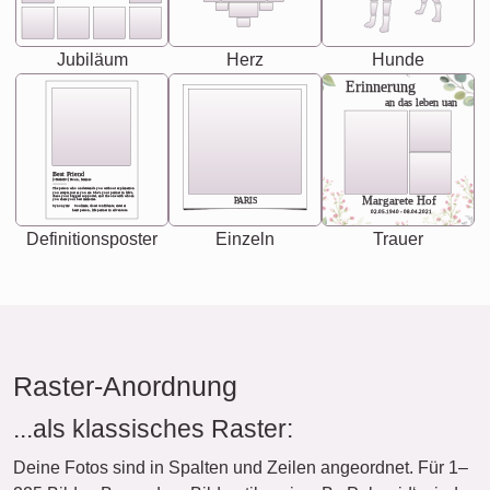
Jubiläum
Herz
Hunde
Erinnerung
an das leben uan
Best Friend
[<NAME>] Noun, feminie
The person who understands you without explanation
you accepts just as you are. She's your partner in life's,
chaos your biggest supporter, and the one with whom
Margarete Hof
PARIS
you share your best memories.
Synonyms: Soulmate, closet confidante, sister at
heart person, life partner in adventure.
02.05.1940 - 08.04.2021
Definitionsposter
Einzeln
Trauer
Raster-Anordnung
...als klassisches Raster:
Deine Fotos sind in Spalten und Zeilen angeordnet. Für 1–