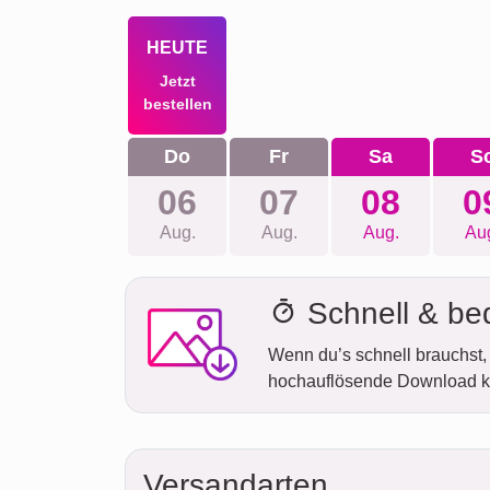
HEUTE
Jetzt
bestellen
Do
Fr
Sa
S
06
07
08
0
Aug.
Aug.
Aug.
Au
Schnell & b
Wenn du’s schnell brauchst, 
hochauflösende Download k
Versandarten