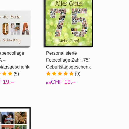
abencollage
Personalisierte
 –
Fotocollage Zahl „75“
stagsgeschenk
Geburtstagsgeschenk
(5)
(9)
 19.–
CHF 19.–
ab