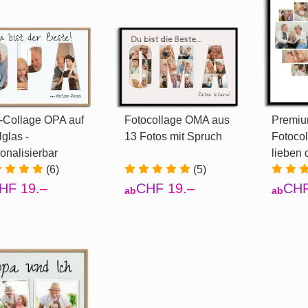
-Collage OPA auf
Fotocollage OMA aus
Premiu
lglas -
13 Fotos mit Spruch
Fotocol
onalisierbar
lieben 
(6)
(5)
HF 19.–
CHF 19.–
CHF
ab
ab