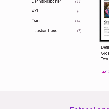
Definitionsposter
(33)
XXL
(6)
Trauer
(14)
Haustier-Trauer
(7)
Defi
Gros
Text
C
ab