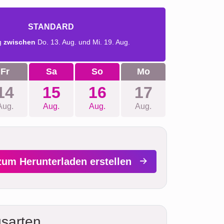
STANDARD
g
zwischen
Do. 13. Aug. und Mi. 19. Aug.
Fr
Sa
So
Mo
14
15
16
17
Aug.
Aug.
Aug.
Aug.
zum Herunterladen erstellen
sarten