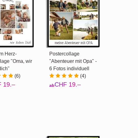
m Herz-
Postercollage
lage "Oma, wir
"Abenteuer mit Opa" -
dich"
6 Fotos individuell
(6)
(4)
 19.–
CHF 19.–
ab