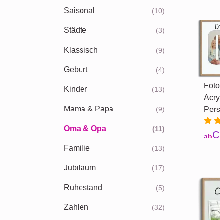
Saisonal
(10)
Städte
(3)
Klassisch
(9)
Geburt
(4)
Foto
Kinder
(13)
Acry
Mama & Papa
(9)
Pers
Oma & Opa
(11)
C
ab
Familie
(13)
Jubiläum
(17)
Ruhestand
(5)
Zahlen
(32)