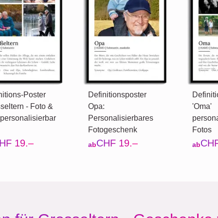
nitions-Poster
Definitionsposter
Definit
seltern - Foto &
Opa:
'Oma'
 personalisierbar
Personalisierbares
persona
Fotogeschenk
Fotos
HF 19.–
CHF 19.–
CHF
ab
ab