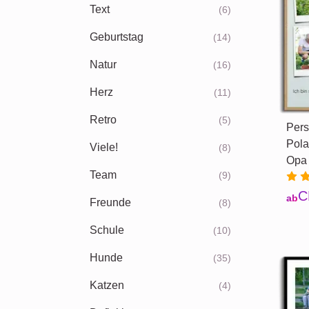
Text
(6)
Geburtstag
(14)
Natur
(16)
Herz
(11)
Retro
(5)
Pers
Pola
Viele!
(8)
Opa 
Team
(9)
C
ab
Freunde
(8)
Schule
(10)
Hunde
(35)
Katzen
(4)