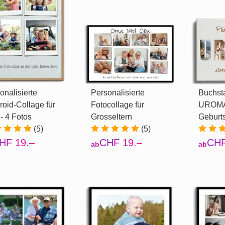
onalisierte
Personalisierte
Buchst
roid-Collage für
Fotocollage für
UROMA
- 4 Fotos
Grosseltern
Geburt
(5)
(5)
HF 19.–
CHF 19.–
CHF
ab
ab