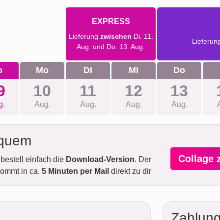
EXPRESS
Lieferung
zwischen
Di. 11.
Lieferun
Aug. und Do. 13. Aug.
o
Mo
Di
Mi
Do
9
10
11
12
13
g.
Aug.
Aug.
Aug.
Aug.
equem
Collage 
bestell einfach die
Download-Version
. Der
ommt in ca.
5 Minuten per Mail
direkt zu dir
Zahlung