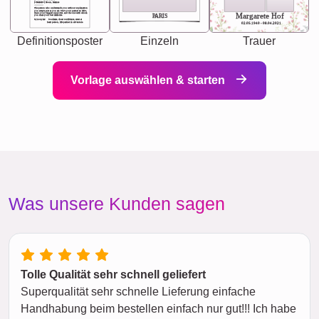
[<NAME>] Noun, feminie
The person who understands you without explanation
you accepts just as you are. She's your partner in life's,
chaos your biggest supporter, and the one with whom
Margarete Hof
PARIS
you share your best memories.
Synonyms: Soulmate, closet confidante, sister at
heart person, life partner in adventure.
02.05.1940 - 08.04.2021
Definitionsposter
Einzeln
Trauer
Vorlage auswählen & starten
Was unsere Kunden sagen
Tolle Qualität sehr schnell geliefert
Superqualität sehr schnelle Lieferung einfache
Handhabung beim bestellen einfach nur gut!!! Ich habe