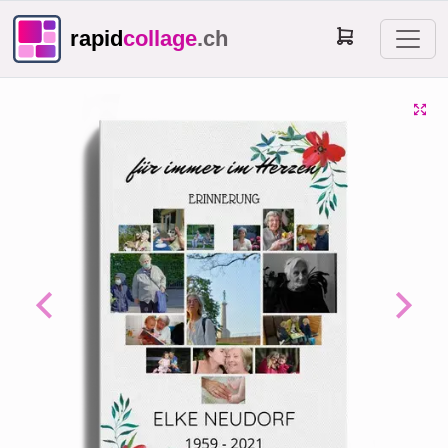
rapid
collage
.ch
Previous
Next