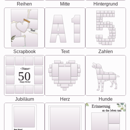
Reihen
Mitte
Hintergrund
Text
Scrapbook
Text
Zahlen
<Name>
50
-Happy Birday-
Jubiläum
Herz
Hunde
Erinnerung
an das leben uan
Best Friend