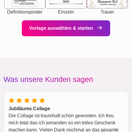
chaos your biggest supporter, and the one with whom
Margarete Hof
PARIS
you share your best memories.
Synonyms: Soulmate, closet confidante, sister at
heart person, life partner in adventure.
02.05.1940 - 08.04.2021
Definitionsposter
Einzeln
Trauer
Vorlage auswählen & starten
Was unsere Kunden sagen
Jubiläums Collage
Die Collage ist traumhaft schön geworden. Ich freu
mich total das ich jemanden so ein tolles Geschenk
machen kann. Vielen Dank nochmal an das gesamte