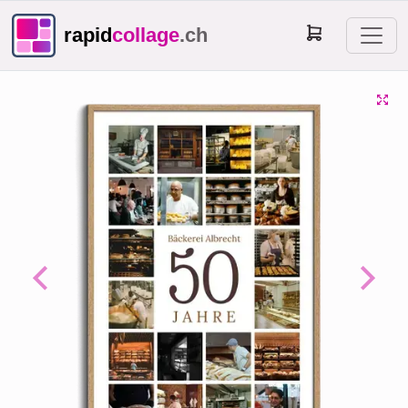
rapid
collage
.ch
Previous
Next