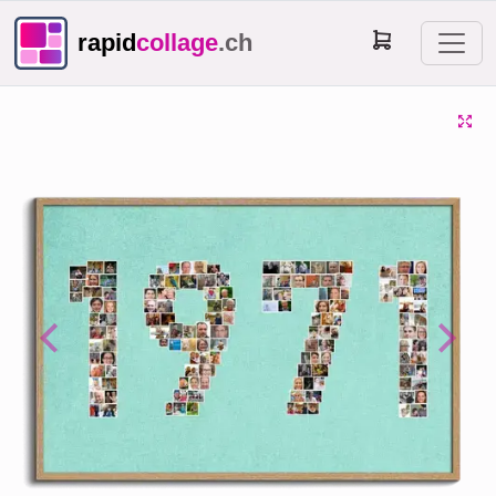
rapid
collage
.ch
Previous
Next