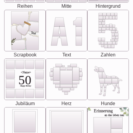
Reihen
Mitte
Hintergrund
Text
Scrapbook
Text
Zahlen
<Name>
50
-Happy Birday-
Jubiläum
Herz
Hunde
Erinnerung
an das leben uan