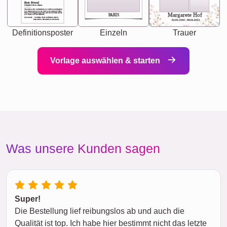
Best Friend
[<NAME>] Noun, feminie
The person who understands you without explanation
you accepts just as you are. She's your partner in life's,
chaos your biggest supporter, and the one with whom
Margarete Hof
PARIS
you share your best memories.
Synonyms: Soulmate, closet confidante, sister at
heart person, life partner in adventure.
02.05.1940 - 08.04.2021
Definitionsposter
Einzeln
Trauer
Vorlage auswählen & starten
Was unsere Kunden sagen
Super!
Die Bestellung lief reibungslos ab und auch die
Qualität ist top. Ich habe hier bestimmt nicht das letzte