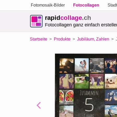
Fotomosaik-Bilder
Fotocollagen
Stad
rapid
collage
.ch
Fotocollagen ganz einfach erstelle
Startseite
Produkte
Jubiläum, Zahlen
Previous