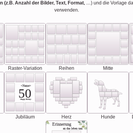
en (z.B. Anzahl der Bilder, Text, Format,
…) und die Vorlage d
verwenden.
Raster-Variation
Reihen
Mitte
<Name>
50
-Happy Birday-
Jubiläum
Herz
Hunde
Erinnerung
an das leben uan