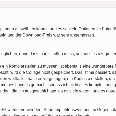
Optionen auswählen konnte und es so viele Optionen für Fotogr
artig und der Download-Preis war sehr angemessen.
möglichen, ohne dass man scrollen muss, um auf sie zuzugreife
 ein Konto erstellen zu müssen, ist ebenfalls eine wunderbare 
cht, wird die Collage nicht gespeichert. Das ist mir passiert, 
den wollte. Ich hätte es vorgezogen, ein Konto zu erstellen, um
meines Layouts gemacht, sodass ich nicht alles komplett neu g
den, die ich ausgewählt hatte, da es viele waren, und es dauert
100% wieder verwenden. Sehr empfehlenswert und im Gegensatz 
Seite zu finden, die meine Vision umsetzen konnte!!