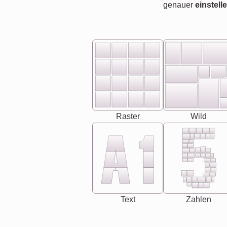
genauer
einstell
Raster
Wild
Text
Zahlen