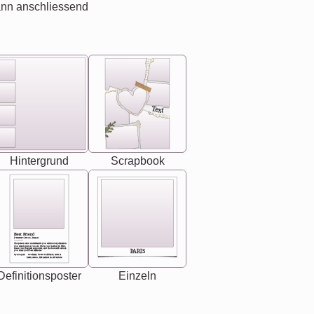
ann anschliessend
Text
Hintergrund
Scrapbook
Best Friend
[<NAME>] Noun, feminie
The person who understands you without explanation
you accepts just as you are. She's your partner in life's,
chaos your biggest supporter, and the one with whom
PARIS
you share your best memories.
Synonyms: Soulmate, closet confidante, sister at
heart person, life partner in adventure.
Definitionsposter
Einzeln