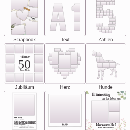
Text
Scrapbook
Text
Zahlen
<Name>
50
-Happy Birday-
Jubiläum
Herz
Hunde
Erinnerung
an das leben uan
Best Friend
[<NAME>] Noun, feminie
The person who understands you without explanation
you accepts just as you are. She's your partner in life's,
chaos your biggest supporter, and the one with whom
Margarete Hof
PARIS
you share your best memories.
Synonyms: Soulmate, closet confidante, sister at
heart person, life partner in adventure.
02.05.1940 - 08.04.2021