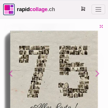
rapid
collage
.ch
Previous
Next