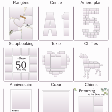
Rangées
Centre
Arrière-plan
Text
Scrapbooking
Texte
Chiffres
<Name>
50
-Happy Birday-
Anniversaire
Cœur
Chiens
Erinnerung
an das leben uan
Best Friend