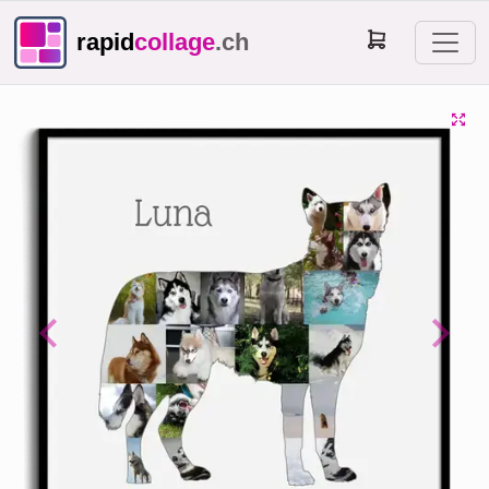
rapid
collage
.ch
Previous
Next