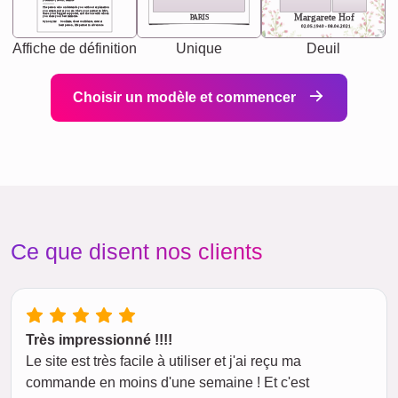
[<NAME>] Noun, feminie
The person who understands you without explanation
you accepts just as you are. She's your partner in life's,
chaos your biggest supporter, and the one with whom
Margarete Hof
PARIS
you share your best memories.
Synonyms: Soulmate, closet confidante, sister at
heart person, life partner in adventure.
02.05.1940 - 08.04.2021
Affiche de définition
Unique
Deuil
Choisir un modèle et commencer
Ce que disent nos clients
Très impressionné !!!!
Le site est très facile à utiliser et j'ai reçu ma
commande en moins d'une semaine ! Et c'est