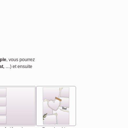
ple
, vous pourrez
t,
…) et ensuite
Text