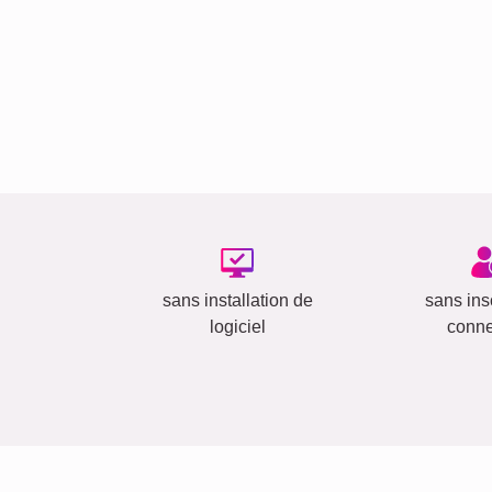
sans installation de
sans insc
logiciel
conn