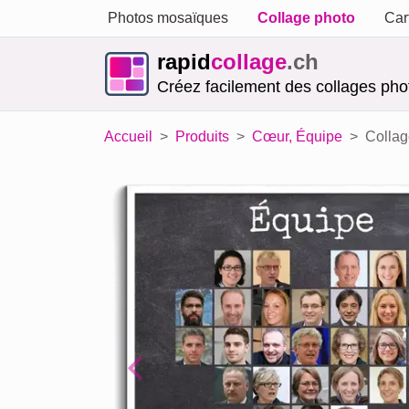
Photos mosaïques
Collage photo
Car
rapid
collage
.ch
Créez facilement des collages phot
Accueil
Produits
Cœur, Équipe
Collag
Previous