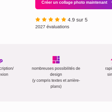
Créer un collage photo maintenant
4.9 sur 5
2027 évaluations
ription/
nombreuses possibilités de
rap
exion
design
si
(y compris textes et arrière-
plans)