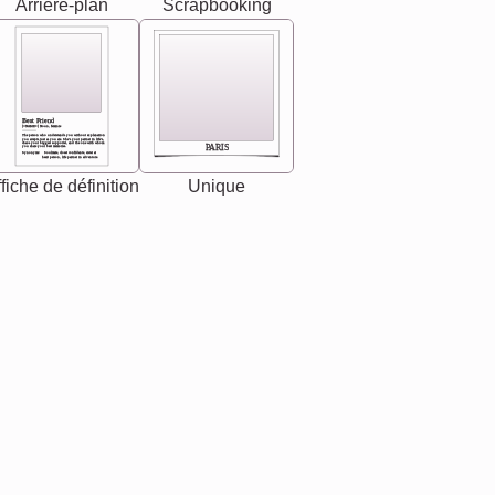
Arrière-plan
Scrapbooking
Best Friend
[<NAME>] Noun, feminie
The person who understands you without explanation
you accepts just as you are. She's your partner in life's,
chaos your biggest supporter, and the one with whom
PARIS
you share your best memories.
Synonyms: Soulmate, closet confidante, sister at
heart person, life partner in adventure.
fiche de définition
Unique