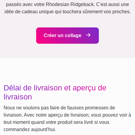
Events
Scrapbook
Villes
Saisonnier
Naissance