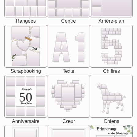
Rangées
Centre
Arrière-plan
Text
Scrapbooking
Texte
Chiffres
<Name>
50
-Happy Birday-
Anniversaire
Cœur
Chiens
Erinnerung
an das leben uan