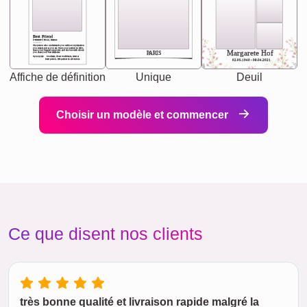
Best Friend
[<NAME>] Noun, feminie
The person who understands you without explanation
you accepts just as you are. She's your partner in life's,
chaos your biggest supporter, and the one with whom
Margarete Hof
PARIS
you share your best memories.
Synonyms: Soulmate, closet confidante, sister at
heart person, life partner in adventure.
02.05.1940 - 08.04.2021
Affiche de définition
Unique
Deuil
Choisir un modèle et commencer
Ce que disent nos clients
très bonne qualité et livraison rapide malgré la