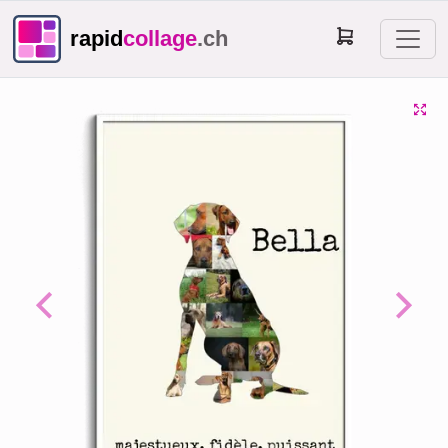
rapid
collage
.ch
Previous
Next