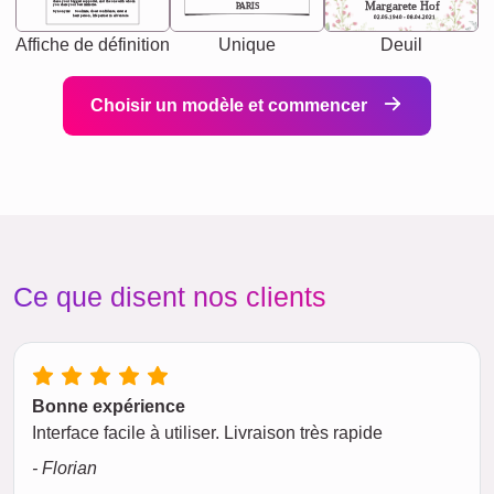
chaos your biggest supporter, and the one with whom
Margarete Hof
PARIS
you share your best memories.
Synonyms: Soulmate, closet confidante, sister at
heart person, life partner in adventure.
02.05.1940 - 08.04.2021
Affiche de définition
Unique
Deuil
Choisir un modèle et commencer
Ce que disent nos clients
Bonne expérience
Interface facile à utiliser. Livraison très rapide
- Florian