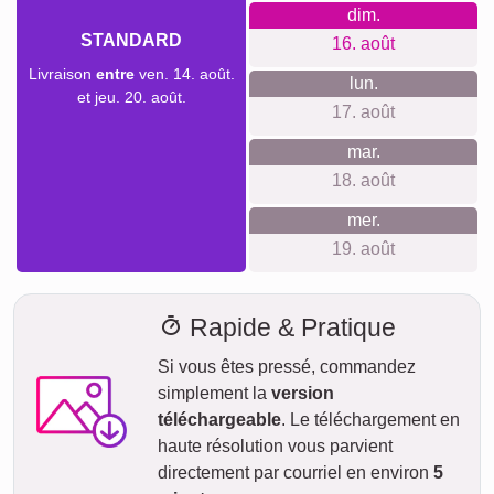
mer.
EXPRESS
12. août
Livraison
entre
mer. 12. août.
jeu.
et ven. 14. août.
13. août
ven.
14. août
sam.
15. août
dim.
STANDARD
16. août
Livraison
entre
ven. 14. août.
lun.
et jeu. 20. août.
17. août
mar.
18. août
mer.