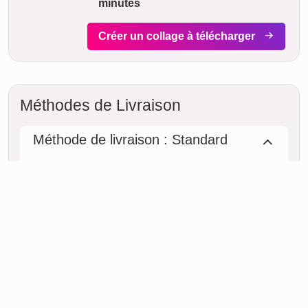
19. août
Rapide & Pratique
Si vous êtes pressé, commandez
simplement la
version
téléchargeable
. Le téléchargement en
haute résolution vous parvient
directement par courriel en environ
5
minutes
Créer un collage à télécharger
Méthodes de Livraison
Méthode de livraison : Standard