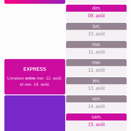
notre livraison standard, votre œuvre d'art personnelle vous
parvient en quelques jours. Si vous souhaitez une livraison
accélérée, vous pouvez opter pour l'expédition express -
ainsi votre commande est chez vous très rapidement.
Votre envoi est entièrement assuré contre les dommages ou
pertes lors du transport.
sam.
AUJOURD'HUI
08. août
Commander maintenant
dim.
09. août
lun.
10. août
mar.
11. août