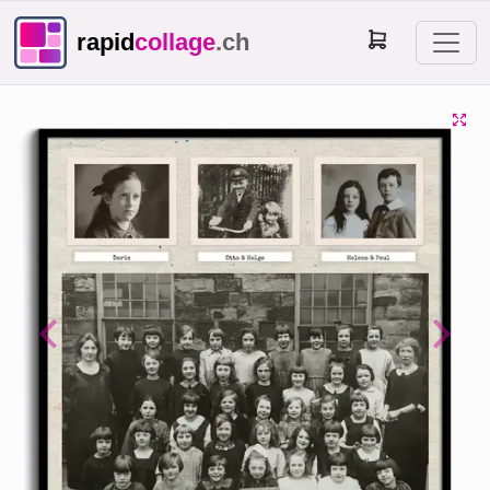
rapid
collage
.ch
Previous
Next