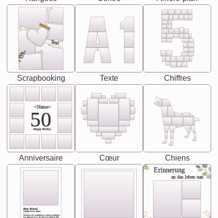
Text
Scrapbooking
Texte
Chiffres
<Name>
50
-Happy Birday-
Anniversaire
Cœur
Chiens
Erinnerung
an das leben uan
Best Friend
[<NAME>] Noun, feminie
The person who understands you without explanation
you accepts just as you are. She's your partner in life's,