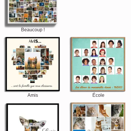
Beaucoup !
Amis
École