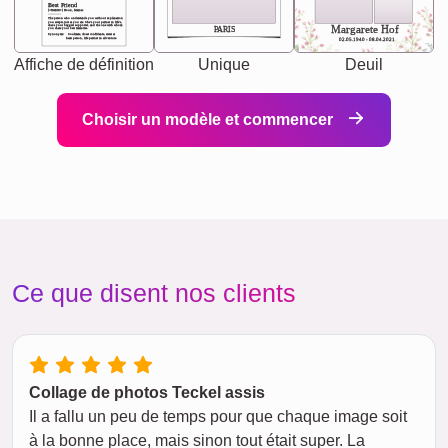
Best Friend
[<NAME>] Noun, feminie
The person who understands you without explanation
you accepts just as you are. She's your partner in life's,
chaos your biggest supporter, and the one with whom
Margarete Hof
PARIS
you share your best memories.
Synonyms: Soulmate, closet confidante, sister at
heart person, life partner in adventure.
02.05.1940 - 08.04.2021
Affiche de définition
Unique
Deuil
Choisir un modèle et commencer
Ce que disent nos clients
Collage de photos Teckel assis
Il a fallu un peu de temps pour que chaque image soit
à la bonne place, mais sinon tout était super. La