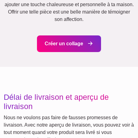
Events
Scrapbook
Saisonnier
Villes
Naissance