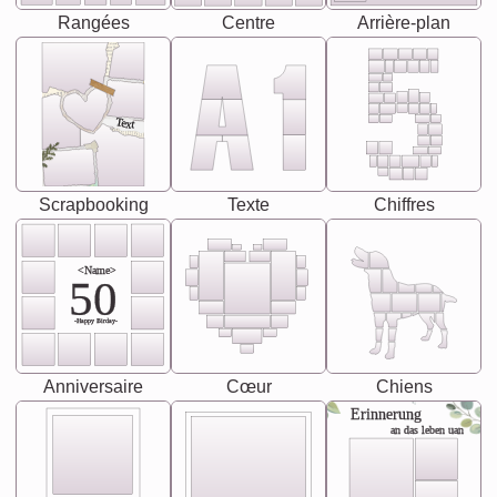
Rangées
Centre
Arrière-plan
Text
Scrapbooking
Texte
Chiffres
<Name>
50
-Happy Birday-
Anniversaire
Cœur
Chiens
Erinnerung
an das leben uan