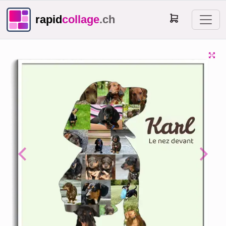
rapid
collage
.ch
Previous
Next