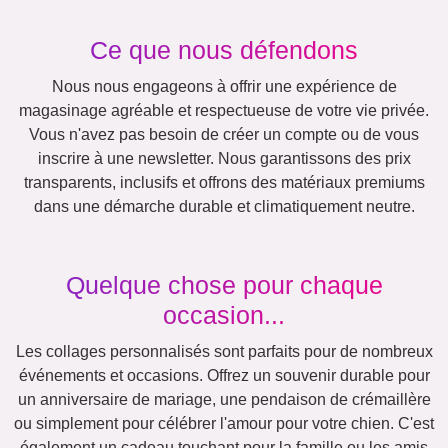
Autres idées, exemples:
Vacances
Mariage
Events
Scrapbook