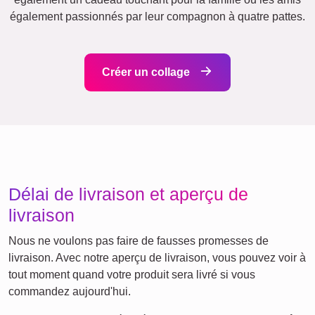
Saisonnier
Villes
Naissance
Maman
Classique
&
Mamie
Enfants
Papa
&
Papi
Famille
Jubilé
Retraite
Chiffres
Texte