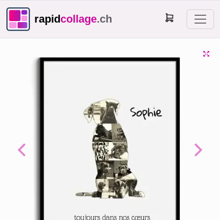
rapid
collage
.ch
Previous
Next