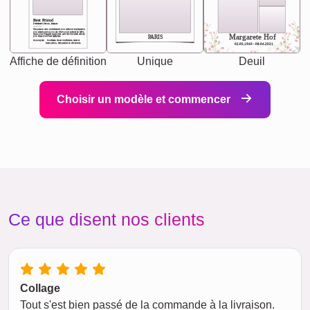
Best Friend
[<NAME>] Noun, feminie
The person who understands you without explanation
you accepts just as you are. She's your partner in life's,
chaos your biggest supporter, and the one with whom
Margarete Hof
PARIS
you share your best memories.
Synonyms: Soulmate, closet confidante, sister at
heart person, life partner in adventure.
02.05.1940 - 08.04.2021
Affiche de définition
Unique
Deuil
Choisir un modèle et commencer
Ce que disent nos clients
Collage
Tout s'est bien passé de la commande à la livraison.