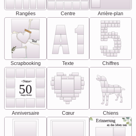
Rangées
Centre
Arrière-plan
Text
Scrapbooking
Texte
Chiffres
<Name>
50
-Happy Birday-
Anniversaire
Cœur
Chiens
Erinnerung
an das leben uan