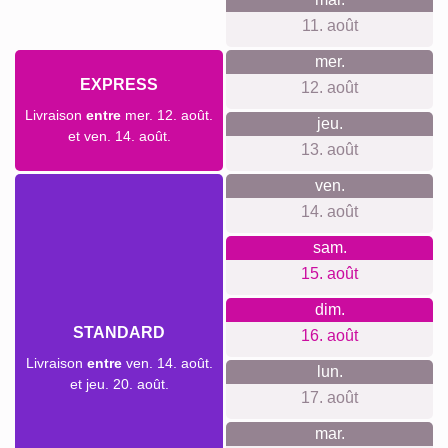
Vous n'avez pas besoin de créer un compte ou de vous
inscrire à une newsletter. Nous garantissons des prix
transparents, inclusifs et offrons des matériaux premiums
dans une démarche durable et climatiquement neutre.
Quelque chose pour chaque
occasion...
Les collages personnalisés sont parfaits pour de nombreux
événements et occasions. Offrez un souvenir durable pour
un anniversaire de mariage, une pendaison de crémaillère
ou simplement pour célébrer l'amour pour votre chien. C'est
également un cadeau touchant pour la famille ou les amis
également passionnés par leur compagnon à quatre pattes.
Créer un collage