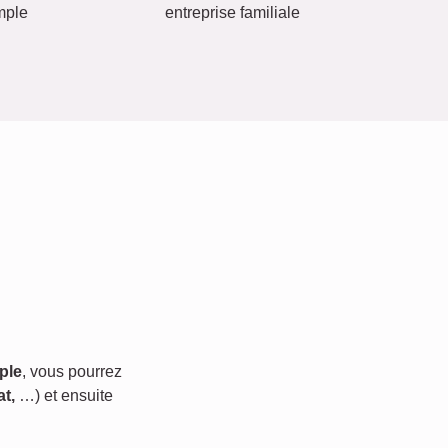
mple
entreprise familiale
ple
, vous pourrez
t,
…) et ensuite