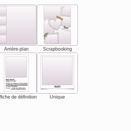
Text
Arrière-plan
Scrapbooking
Best Friend
[<NAME>] Noun, feminie
The person who understands you without explanation
you accepts just as you are. She's your partner in life's,
chaos your biggest supporter, and the one with whom
PARIS
you share your best memories.
Synonyms: Soulmate, closet confidante, sister at
heart person, life partner in adventure.
fiche de définition
Unique