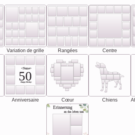
Variation de grille
Rangées
Centre
<Name>
50
-Happy Birday-
Anniversaire
Cœur
Chiens
Af
Erinnerung
an das leben uan