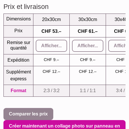
Prix et livraison
Dimensions
20x30cm
30x30cm
30x40
Prix
CHF 53.–
CHF 61.–
CHF 64
Remise sur
Afficher...
Afficher...
Afficher
quantité
CHF 9.–
CHF 9.–
CHF 9
Expédition
CHF 12.–
CHF 12.–
CHF 12
Supplément
express
Format
2:3 / 3:2
1:1 / 1:1
3:4 / 4
Comparer les prix
Créer maintenant un collage photo sur panneau en