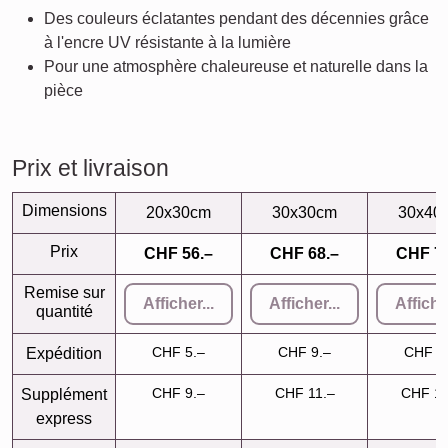
Des couleurs éclatantes pendant des décennies grâce
à l'encre UV résistante à la lumière
Pour une atmosphère chaleureuse et naturelle dans la
pièce
Prix et livraison
Dimensions
20x30cm
30x30cm
30x40
Prix
CHF 56.–
CHF 68.–
CHF 72
Remise sur
Afficher...
Afficher...
Afficher
quantité
CHF 5.–
CHF 9.–
CHF 9
Expédition
CHF 9.–
CHF 11.–
CHF 11
Supplément
express