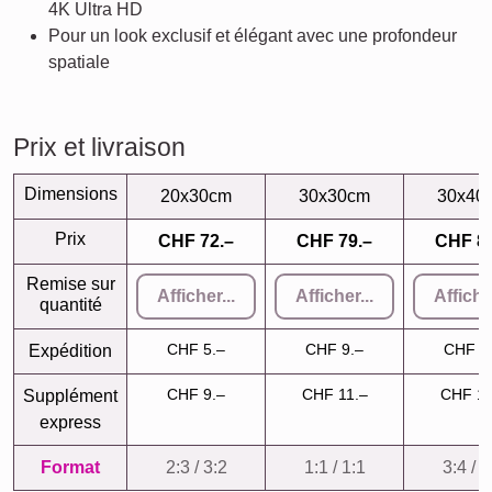
4K Ultra HD
Pour un look exclusif et élégant avec une profondeur
spatiale
Prix et livraison
Dimensions
20x30cm
30x30cm
30x40
Prix
CHF 72.–
CHF 79.–
CHF 86
Remise sur
Afficher...
Afficher...
Afficher
quantité
CHF 5.–
CHF 9.–
CHF 9
Expédition
CHF 9.–
CHF 11.–
CHF 11
Supplément
express
Format
2:3 / 3:2
1:1 / 1:1
3:4 / 4