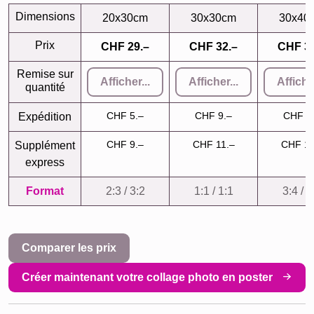
Dimensions
20x30cm
30x30cm
30x40
Prix
CHF 29.–
CHF 32.–
CHF 32
Remise sur
Afficher...
Afficher...
Afficher
quantité
CHF 5.–
CHF 9.–
CHF 9
Expédition
CHF 9.–
CHF 11.–
CHF 11
Supplément
express
Format
2:3 / 3:2
1:1 / 1:1
3:4 / 4
Comparer les prix
Créer maintenant votre collage photo en poster