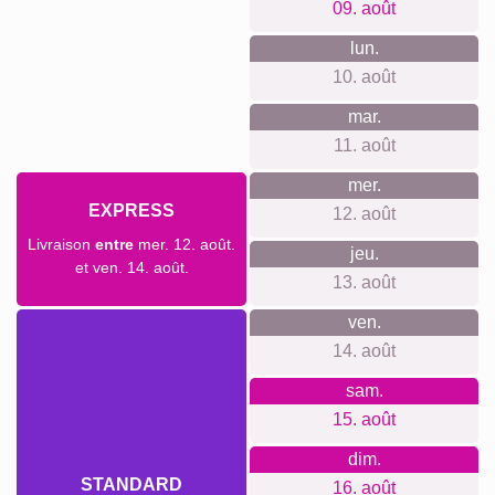
Notre philosophie de boutique est axée sur la simplicité et
la transparence. Vous n'avez pas besoin de créer un
compte pour commander, et nous respectons votre vie
privée en n'utilisant aucun suivi ou newsletters. Nos prix
sont clairs, sans coût caché, et incluent les accessoires de
fixation murale. Toutes nos impressions sont réalisées de
manière durable et neutre en carbone.
Quelque chose pour chaque
occasion...
Les occasions pour créer ou offrir une collégiale
personnalisée sont nombreuses : anniversaires, Noël,
célébration d'un nouveau membre de la famille, ou
simplement pour un remerciement spécial. C'est un cadeau
qui plaira à coup sûr aux amateurs de chiens et qui restera
dans les mémoires comme un geste attentionné.