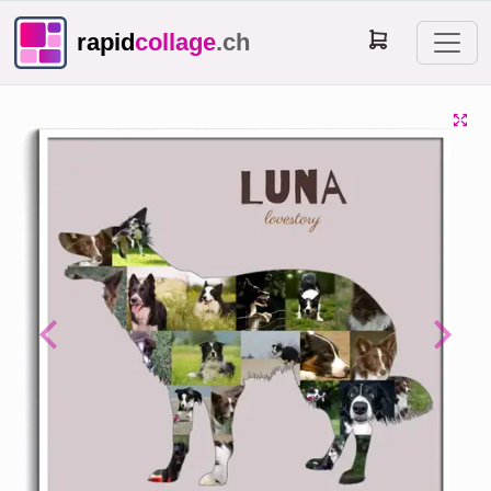
rapid
collage
.ch
Previous
Next