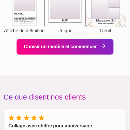
Best Friend
[<NAME>] Noun, feminie
The person who understands you without explanation
you accepts just as you are. She's your partner in life's,
chaos your biggest supporter, and the one with whom
Margarete Hof
PARIS
you share your best memories.
Synonyms: Soulmate, closet confidante, sister at
heart person, life partner in adventure.
02.05.1940 - 08.04.2021
Affiche de définition
Unique
Deuil
Choisir un modèle et commencer
Ce que disent nos clients
Collage avec chiffre pour anniversaire