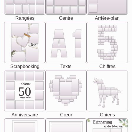
Rangées
Centre
Arrière-plan
Text
Scrapbooking
Texte
Chiffres
<Name>
50
-Happy Birday-
Anniversaire
Cœur
Chiens
Erinnerung
an das leben uan