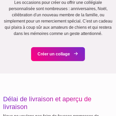
Vacances
Mariage
Events
Scrapbook
Saisonnier
Villes
Naissance
Maman
Classique
&
Mamie
Enfants
Papa
&
Papi
Famille
Jubilé
Retraite