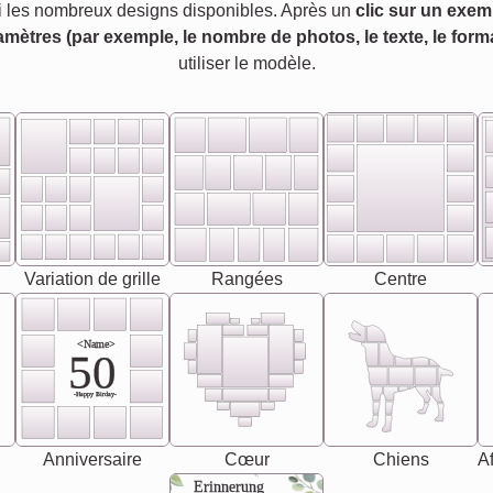
 les nombreux designs disponibles. Après un
clic sur un exem
amètres (par exemple, le nombre de photos, le texte, le forma
utiliser le modèle.
Variation de grille
Rangées
Centre
<Name>
50
-Happy Birday-
Anniversaire
Cœur
Chiens
Af
Erinnerung