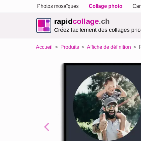
Photos mosaïques
Collage photo
Car
rapid
collage
.ch
Créez facilement des collages phot
Accueil
Produits
Affiche de définition
Previous