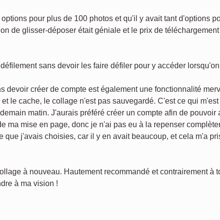
options pour plus de 100 photos et qu'il y avait tant d'options p
on de glisser-déposer était géniale et le prix de téléchargement 
défilement sans devoir les faire défiler pour y accéder lorsqu'o
s devoir créer de compte est également une fonctionnalité merv
s et le cache, le collage n'est pas sauvegardé. C'est ce qui m'es
endemain matin. J'aurais préféré créer un compte afin de pouvoir
 de ma mise en page, donc je n'ai pas eu à la repenser complèt
e que j'avais choisies, car il y en avait beaucoup, et cela m'a p
 collage à nouveau. Hautement recommandé et contrairement à tout
dre à ma vision !