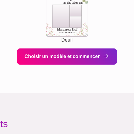
an das leben uan
Margarete Hof
02.05.1940 - 08.04.2021
Deuil
Choisir un modèle et commencer
ts