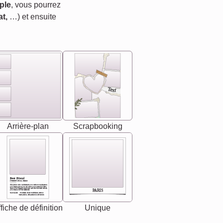
ple
, vous pourrez
t,
…) et ensuite
Text
Arrière-plan
Scrapbooking
Best Friend
[<NAME>] Noun, feminie
The person who understands you without explanation
you accepts just as you are. She's your partner in life's,
chaos your biggest supporter, and the one with whom
PARIS
you share your best memories.
Synonyms: Soulmate, closet confidante, sister at
heart person, life partner in adventure.
fiche de définition
Unique