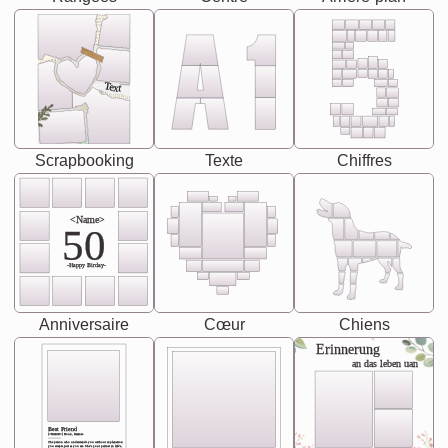
Text
Scrapbooking
Texte
Chiffres
<Name>
50
-Happy Birday-
Anniversaire
Cœur
Chiens
Erinnerung
an das leben uan
Best Friend
[<NAME>] Noun, feminie
The person who understands you without explanation
you accepts just as you are. She's your partner in life's,