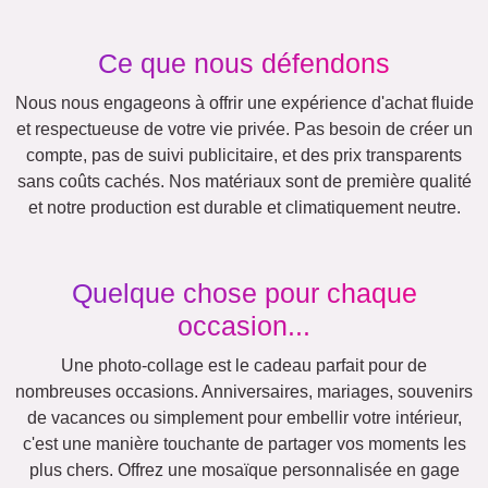
Famille
Jubilé
Retraite
Texte
Chiffres