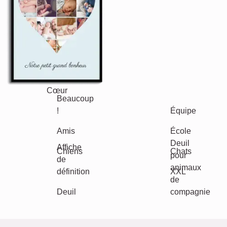
Maman & Papa
Enfants
Mamie & Papi