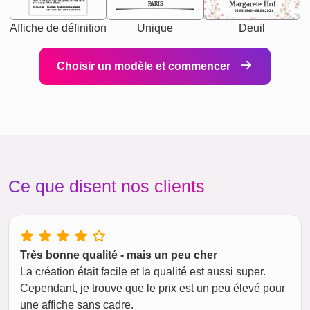
chaos your biggest supporter, and the one with whom
Margarete Hof
PARIS
you share your best memories.
Synonyms: Soulmate, closet confidante, sister at
heart person, life partner in adventure.
02.05.1940 - 08.04.2021
Affiche de définition
Unique
Deuil
Choisir un modèle et commencer
Ce que disent nos clients
Très bonne qualité - mais un peu cher
La création était facile et la qualité est aussi super.
Cependant, je trouve que le prix est un peu élevé pour
une affiche sans cadre.