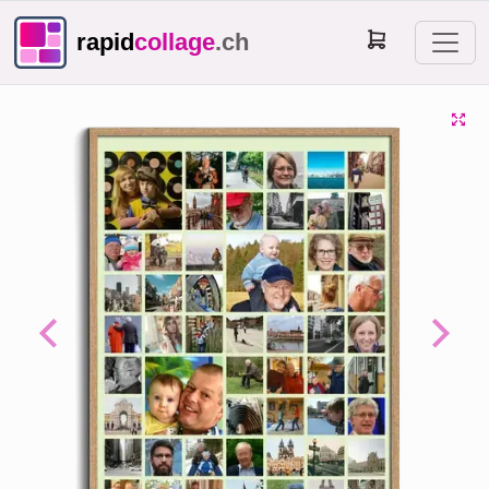
rapid
collage
.ch
Previous
Next