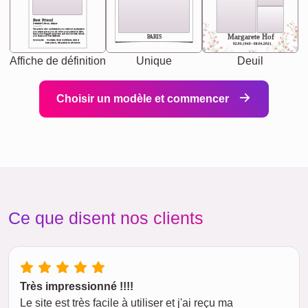
Best Friend
[<NAME>] Noun, feminie
The person who understands you without explanation
you accepts just as you are. She's your partner in life's,
chaos your biggest supporter, and the one with whom
Margarete Hof
PARIS
you share your best memories.
Synonyms: Soulmate, closet confidante, sister at
heart person, life partner in adventure.
02.05.1940 - 08.04.2021
Affiche de définition
Unique
Deuil
Choisir un modèle et commencer
Ce que disent nos clients
Très impressionné !!!!
Le site est très facile à utiliser et j'ai reçu ma