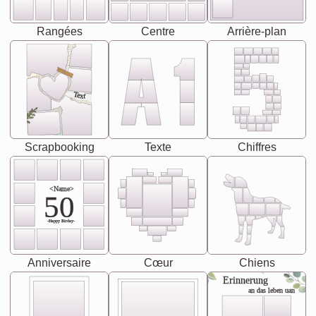
Rangées
Centre
Arrière-plan
Text
Scrapbooking
Texte
Chiffres
<Name>
50
-Happy Birday-
Anniversaire
Cœur
Chiens
Erinnerung
an das leben uan