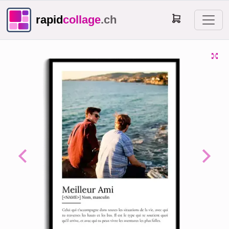
rapid
collage
.ch
Previous
Next