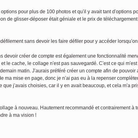
options pour plus de 100 photos et qu'il y avait tant d'options p
on de glisser-déposer était géniale et le prix de téléchargement 
défilement sans devoir les faire défiler pour y accéder lorsqu'o
s devoir créer de compte est également une fonctionnalité merv
s et le cache, le collage n'est pas sauvegardé. C'est ce qui m'es
endemain matin. J'aurais préféré créer un compte afin de pouvoir
 de ma mise en page, donc je n'ai pas eu à la repenser complèt
e que j'avais choisies, car il y en avait beaucoup, et cela m'a p
 collage à nouveau. Hautement recommandé et contrairement à tout
dre à ma vision !