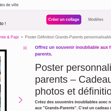
tes de ville
Créer un collage
Modèles
o !
amie & Papi
Poster Définition Grands-Parents personnalisabl
Offrez un souvenir inoubliable aux 
parents.
Poster personnal
parents – Cadea
photos et définiti
Créez des souvenirs inoubliables avec no
Next
aux "Grands-Parents". C'est un cadeau 