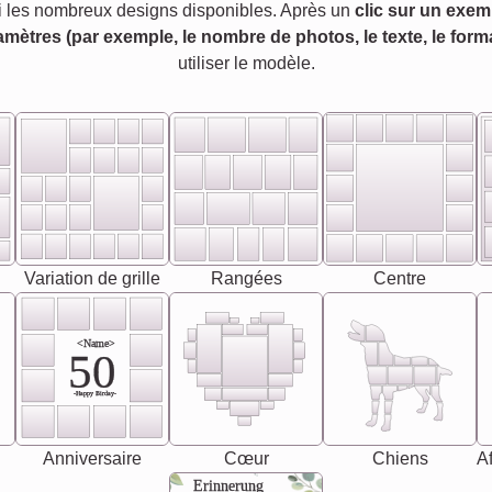
 les nombreux designs disponibles. Après un
clic sur un exem
amètres (par exemple, le nombre de photos, le texte, le forma
utiliser le modèle.
Variation de grille
Rangées
Centre
<Name>
50
-Happy Birday-
Anniversaire
Cœur
Chiens
Af
Erinnerung