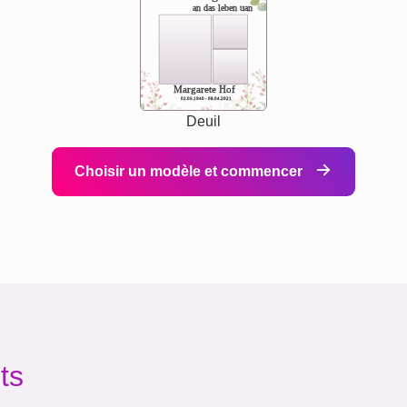
an das leben uan
Margarete Hof
02.05.1940 - 08.04.2021
Deuil
Choisir un modèle et commencer
ts