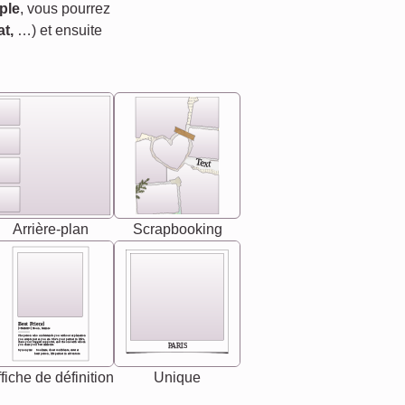
ple
, vous pourrez
t,
…) et ensuite
Text
Arrière-plan
Scrapbooking
Best Friend
[<NAME>] Noun, feminie
The person who understands you without explanation
you accepts just as you are. She's your partner in life's,
chaos your biggest supporter, and the one with whom
PARIS
you share your best memories.
Synonyms: Soulmate, closet confidante, sister at
heart person, life partner in adventure.
fiche de définition
Unique