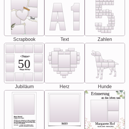
Text
Scrapbook
Text
Zahlen
<Name>
50
-Happy Birday-
Jubiläum
Herz
Hunde
Erinnerung
an das leben uan
Best Friend
[<NAME>] Noun, feminie
The person who understands you without explanation
you accepts just as you are. She's your partner in life's,
chaos your biggest supporter, and the one with whom
Margarete Hof
PARIS
you share your best memories.
Synonyms: Soulmate, closet confidante, sister at
heart person, life partner in adventure.
02.05.1940 - 08.04.2021