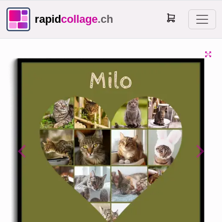
rapid
collage
.ch
Previous
Next