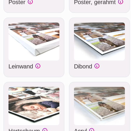
Poster
Poster, gerahmt
Leinwand
Dibond
Hartschaum
Acryl