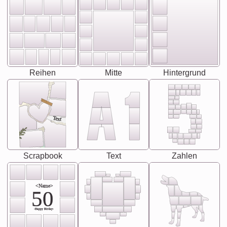
Reihen
Mitte
Hintergrund
Text
Scrapbook
Text
Zahlen
<Name>
50
-Happy Birday-