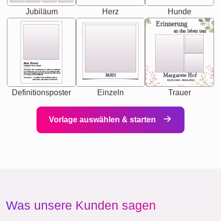
Jubiläum
Herz
Hunde
Erinnerung
an das leben uan
Best Friend
[<NAME>] Noun, feminie
The person who understands you without explanation
you accepts just as you are. She's your partner in life's,
chaos your biggest supporter, and the one with whom
Margarete Hof
PARIS
you share your best memories.
Synonyms: Soulmate, closet confidante, sister at
heart person, life partner in adventure.
02.05.1940 - 08.04.2021
Definitionsposter
Einzeln
Trauer
Vorlage auswählen & starten
Was unsere Kunden sagen