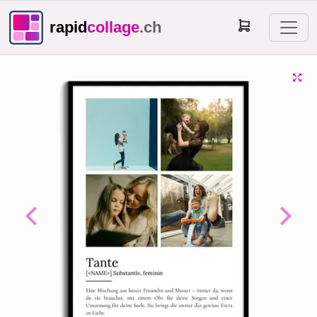
rapid
collage
.ch
Previous
Next