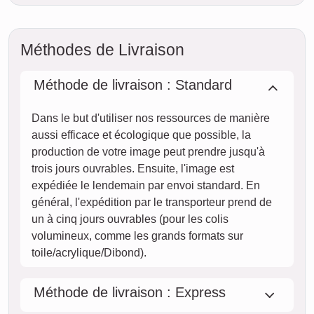
ven.
14. août
sam.
15. août
dim.
16. août
STANDARD
lun.
Livraison
entre
ven. 14. août.
17. août
et jeu. 20. août.
mar.
18. août
mer.
19. août
jeu.
20. août