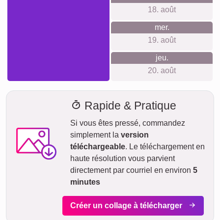
accélérée, vous pouvez opter pour l'expédition express -
ainsi votre commande est chez vous très rapidement.
Votre envoi est entièrement assuré contre les dommages ou
pertes lors du transport.
dim.
AUJOURD'HUI
09. août
Commander maintenant
lun.
10. août
mar.
11. août
mer.
EXPRESS
12. août
Livraison
entre
mer. 12. août.
jeu.
et ven. 14. août.
13. août