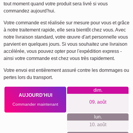
Ce que nous défendons
Nous plaçons la confidentialité et la simplicité au premier
plan. Aucune inscription n'est requise, il n'y a pas de suivi,
et nos tarifs sont clairs sans frais cachés. Nos produits sont
créés de manière durable avec des matériaux de première
qualité.
Quelque chose pour chaque
occasion...
Cette photo-collage s'adapte à de nombreuses occasions :
anniversaires, anniversaires de mariage, cadeaux de
pendaison de crémaillère, ou pour immortaliser de beaux
souvenirs de vacances. C'est une manière originale de
célébrer les moments qui comptent.