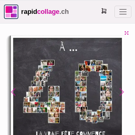
rapid
collage
.ch
Previous
Next