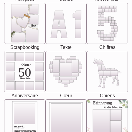
Text
Scrapbooking
Texte
Chiffres
<Name>
50
-Happy Birday-
Anniversaire
Cœur
Chiens
Erinnerung
an das leben uan
Best Friend
[<NAME>] Noun, feminie
The person who understands you without explanation
you accepts just as you are. She's your partner in life's,