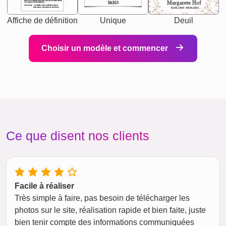
chaos your biggest supporter, and the one with whom
Margarete Hof
PARIS
you share your best memories.
Synonyms: Soulmate, closet confidante, sister at
heart person, life partner in adventure.
02.05.1940 - 08.04.2021
Affiche de définition
Unique
Deuil
Choisir un modèle et commencer
Ce que disent nos clients
Facile à réaliser
Très simple à faire, pas besoin de télécharger les
photos sur le site, réalisation rapide et bien faite, juste
bien tenir compte des informations communiquées