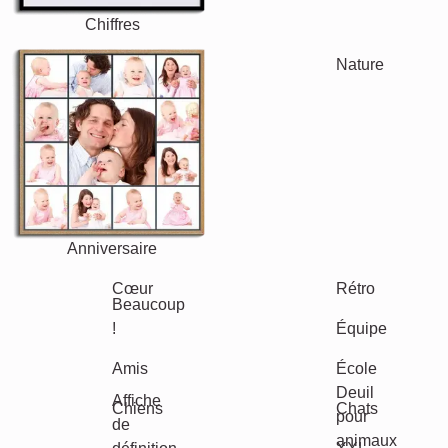
Famille
Jubilé
Retraite
Texte
Chiffres