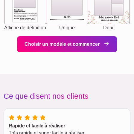
Best Friend
[<NAME>] Noun, feminie
The person who understands you without explanation
you accepts just as you are. She's your partner in life's,
chaos your biggest supporter, and the one with whom
Margarete Hof
PARIS
you share your best memories.
Synonyms: Soulmate, closet confidante, sister at
heart person, life partner in adventure.
02.05.1940 - 08.04.2021
Affiche de définition
Unique
Deuil
Choisir un modèle et commencer
Ce que disent nos clients
Rapide et facile à réaliser
Très rapide et super facile à réaliser.