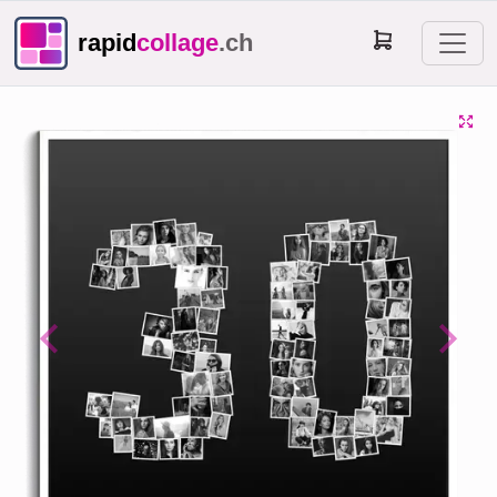
rapid
collage
.ch
Previous
Next