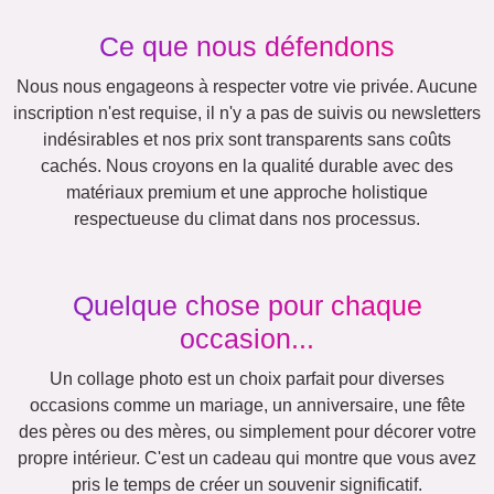
Events
Scrapbook
Saisonnier
Villes