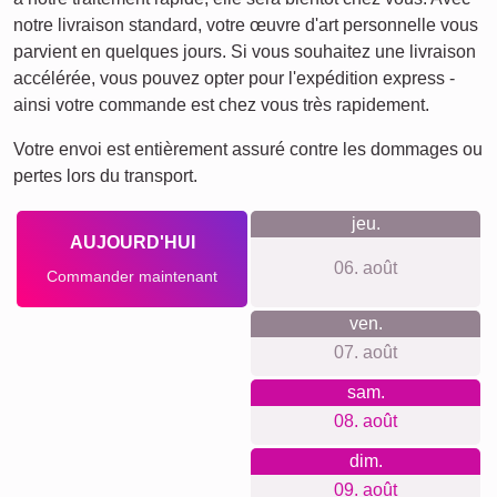
Mamie & Papi
Famille
Retraite
Jubilé
Texte