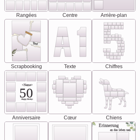
Rangées
Centre
Arrière-plan
Text
Scrapbooking
Texte
Chiffres
<Name>
50
-Happy Birday-
Anniversaire
Cœur
Chiens
Erinnerung
an das leben uan