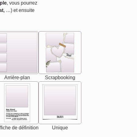
ple
, vous pourrez
t,
…) et ensuite
Text
Arrière-plan
Scrapbooking
Best Friend
[<NAME>] Noun, feminie
The person who understands you without explanation
you accepts just as you are. She's your partner in life's,
chaos your biggest supporter, and the one with whom
PARIS
you share your best memories.
Synonyms: Soulmate, closet confidante, sister at
heart person, life partner in adventure.
fiche de définition
Unique