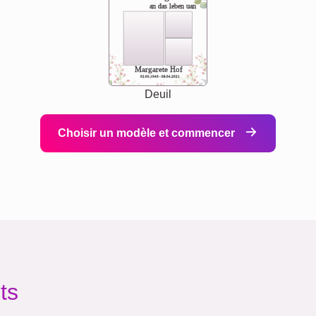
an das leben uan
Margarete Hof
02.05.1940 - 08.04.2021
Deuil
Choisir un modèle et commencer
ts