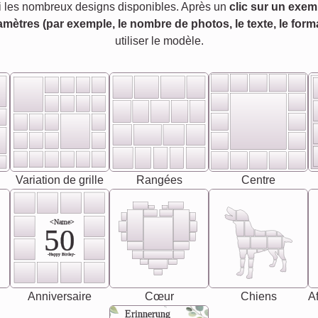
 les nombreux designs disponibles. Après un
clic sur un exem
amètres (par exemple, le nombre de photos, le texte, le forma
utiliser le modèle.
Variation de grille
Rangées
Centre
<Name>
50
-Happy Birday-
Anniversaire
Cœur
Chiens
Af
Erinnerung