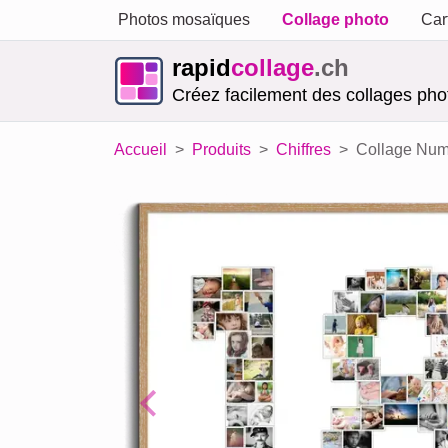
Photos mosaïques
Collage photo
Car
rapid
collage
.ch
Créez facilement des collages phot
Accueil
Produits
Chiffres
Collage Numé
Previous