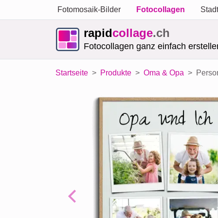
Fotomosaik-Bilder
Fotocollagen
Stad
rapid
collage
.ch
Fotocollagen ganz einfach erstelle
Startseite
Produkte
Oma & Opa
Person
Previous