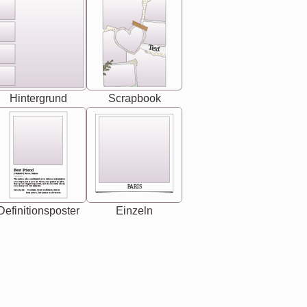
Text
Hintergrund
Scrapbook
Best Friend
[<NAME>] Noun, feminie
The person who understands you without explanation
you accepts just as you are. She's your partner in life's,
chaos your biggest supporter, and the one with whom
PARIS
you share your best memories.
Synonyms: Soulmate, closet confidante, sister at
heart person, life partner in adventure.
Definitionsposter
Einzeln