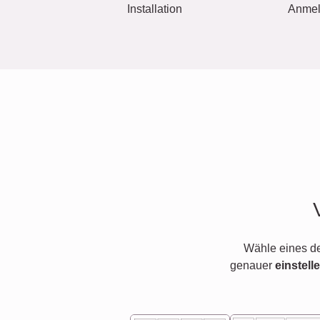
Installation
Anme
Wähle eines d
genauer
einstell