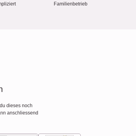
pliziert
Familienbetrieb
n
du dieses noch
ann anschliessend