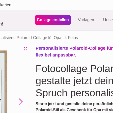
tkarten
Collage erstellen
Vorlagen
Unser
n!
alisierte Polaroid-Collage für Opa - 4 Fotos
Personalisierte Polaroid-Collage für
flexibel anpassbar.
Fotocollage Polar
gestalte jetzt dei
Spruch personalis
Starte jetzt und gestalte deine persönlic
Next
Polaroid-Stil als Geschenk für Opa mit 