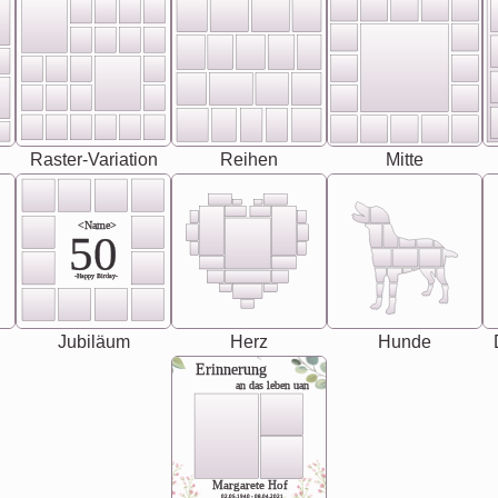
Raster-Variation
Reihen
Mitte
<Name>
50
-Happy Birday-
Jubiläum
Herz
Hunde
Erinnerung
an das leben uan
Margarete Hof
02.05.1940 - 08.04.2021