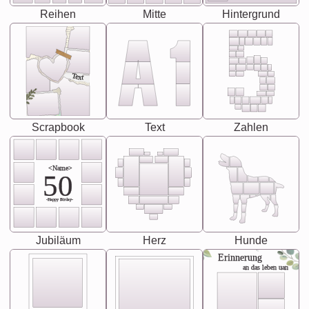
Reihen
Mitte
Hintergrund
Text
Scrapbook
Text
Zahlen
<Name>
50
-Happy Birday-
Jubiläum
Herz
Hunde
Erinnerung
an das leben uan