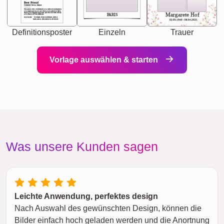
Best Friend
[<NAME>] Noun, feminie
The person who understands you without explanation
you accepts just as you are. She's your partner in life's,
chaos your biggest supporter, and the one with whom
Margarete Hof
PARIS
you share your best memories.
Synonyms: Soulmate, closet confidante, sister at
heart person, life partner in adventure.
02.05.1940 - 08.04.2021
Definitionsposter
Einzeln
Trauer
Vorlage auswählen & starten
Was unsere Kunden sagen
Leichte Anwendung, perfektes design
Nach Auswahl des gewünschten Design, können die
Bilder einfach hoch geladen werden und die Anortnung