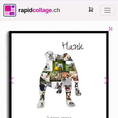
rapid
collage
.ch
Previous
Next