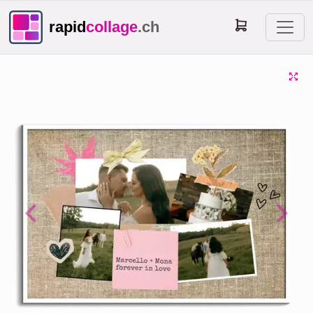
rapid
collage
.ch
Previous
Next