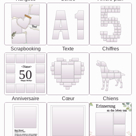
Text
Scrapbooking
Texte
Chiffres
<Name>
50
-Happy Birday-
Anniversaire
Cœur
Chiens
Erinnerung
an das leben uan
Best Friend
[<NAME>] Noun, feminie
The person who understands you without explanation
you accepts just as you are. She's your partner in life's,