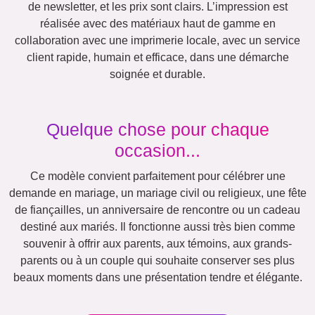
Mamie & Papi
Famille
Jubilé
Retraite