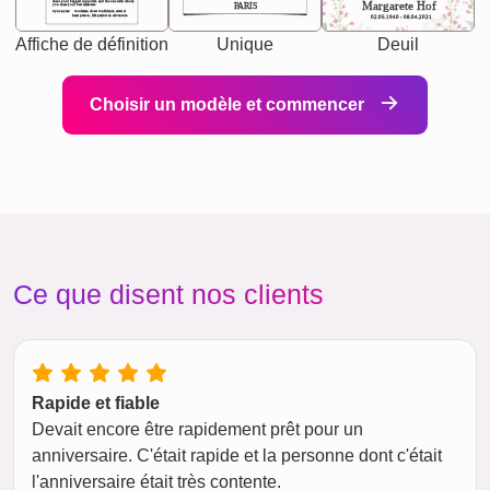
chaos your biggest supporter, and the one with whom
Margarete Hof
PARIS
you share your best memories.
Synonyms: Soulmate, closet confidante, sister at
heart person, life partner in adventure.
02.05.1940 - 08.04.2021
Affiche de définition
Unique
Deuil
Choisir un modèle et commencer
Ce que disent nos clients
Rapide et fiable
Devait encore être rapidement prêt pour un
anniversaire. C'était rapide et la personne dont c'était
l'anniversaire était très contente.