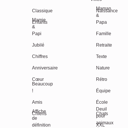
Events
Scrapbook
Saisonnier
Villes