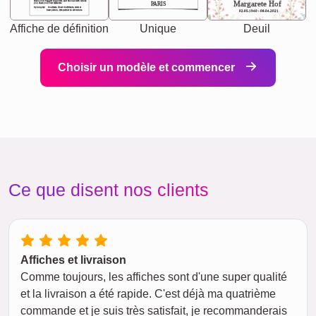
chaos your biggest supporter, and the one with whom
Margarete Hof
PARIS
you share your best memories.
Synonyms: Soulmate, closet confidante, sister at
heart person, life partner in adventure.
02.05.1940 - 08.04.2021
Affiche de définition
Unique
Deuil
Choisir un modèle et commencer
Ce que disent nos clients
Affiches et livraison
Comme toujours, les affiches sont d'une super qualité
et la livraison a été rapide. C'est déjà ma quatrième
commande et je suis très satisfait, je recommanderais