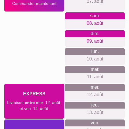
collaboration avec une imprimerie locale, avec un service
client réactif, une production soignée et une démarche
durable.
Quelque chose pour chaque
occasion...
Ce modèle convient particulièrement aux souvenirs de
vacances en famille, aux road trips, aux voyages de noces,
aux week-ends entre amis ou aux grands départs à
l’étranger. Il fonctionne aussi très bien comme cadeau pour
un anniversaire, une pendaison de crémaillère, la fête des
mères, la fête des pères ou pour remercier quelqu’un avec
une création personnelle et pleine de souvenirs.
Créer un collage