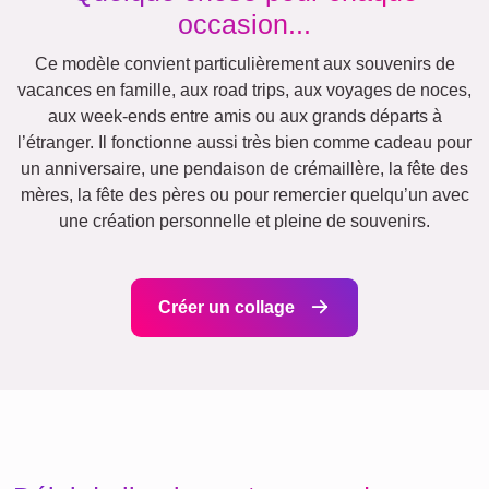
Mamie & Papi
Jubilé
Retraite
Chiffres
Texte
Nature
Anniversaire
Cœur
Rétro
Beaucoup