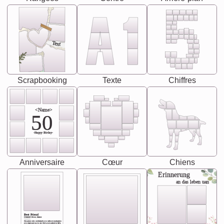
Text
Scrapbooking
Texte
Chiffres
<Name>
50
-Happy Birday-
Anniversaire
Cœur
Chiens
Erinnerung
an das leben uan
Best Friend
[<NAME>] Noun, feminie
The person who understands you without explanation
you accepts just as you are. She's your partner in life's,