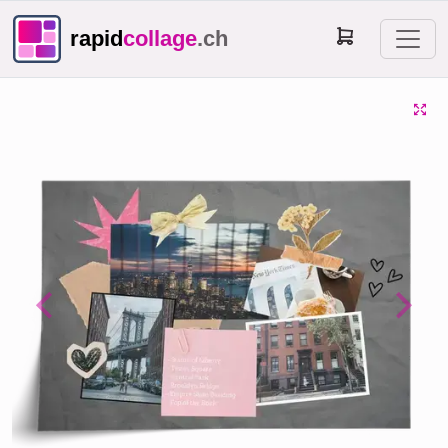
rapid
collage
.ch
Previous
Next