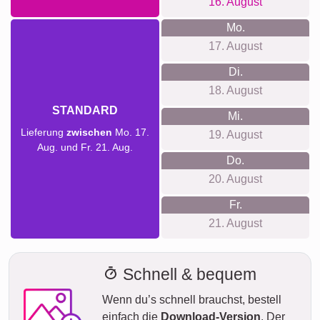
16. August
Mo.
17. August
Di.
18. August
STANDARD
Mi.
Lieferung
zwischen
Mo. 17.
19. August
Aug. und Fr. 21. Aug.
Do.
20. August
Fr.
21. August
Schnell & bequem
Wenn du’s schnell brauchst, bestell
einfach die
Download-Version
. Der