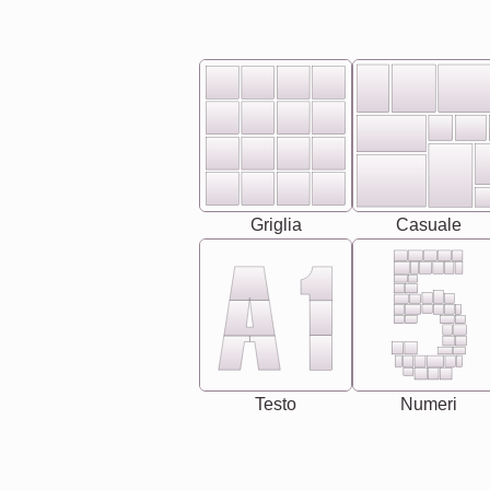
Griglia
Casuale
Testo
Numeri