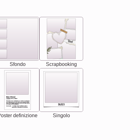
Text
Sfondo
Scrapbooking
Best Friend
[<NAME>] Noun, feminie
The person who understands you without explanation
you accepts just as you are. She's your partner in life's,
chaos your biggest supporter, and the one with whom
PARIS
you share your best memories.
Synonyms: Soulmate, closet confidante, sister at
heart person, life partner in adventure.
oster definizione
Singolo