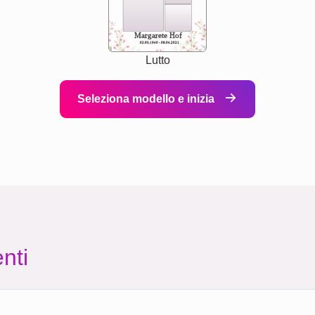
Margarete Hof
02.05.1940 - 08.04.2021
Lutto
Seleziona modello e inizia
nti