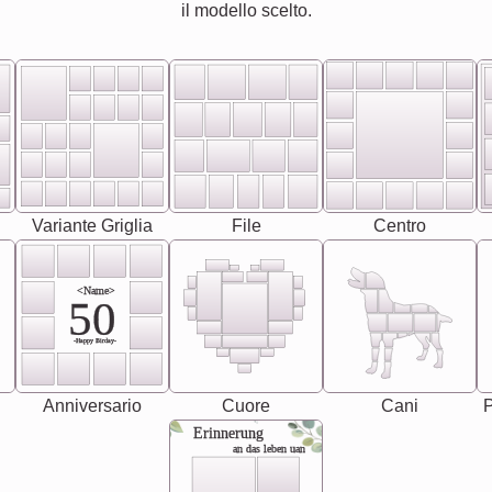
il modello scelto.
Variante Griglia
File
Centro
<Name>
50
-Happy Birday-
Anniversario
Cuore
Cani
P
Erinnerung
an das leben uan