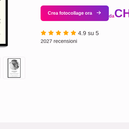
CH
Crea fotocollage ora
da
4.9 su 5
2027 recensioni