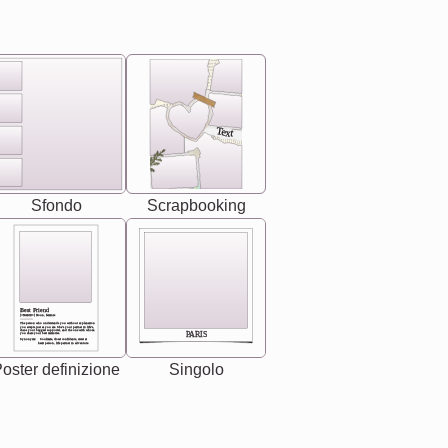
Text
Sfondo
Scrapbooking
Best Friend
[<NAME>] Noun, feminie
The person who understands you without explanation
you accepts just as you are. She's your partner in life's,
chaos your biggest supporter, and the one with whom
PARIS
you share your best memories.
Synonyms: Soulmate, closet confidante, sister at
heart person, life partner in adventure.
oster definizione
Singolo