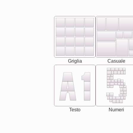
Griglia
Casuale
Testo
Numeri