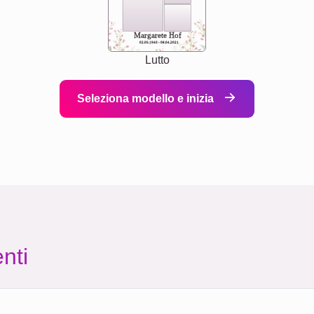
Margarete Hof
02.05.1940 - 08.04.2021
Lutto
Seleziona modello e inizia
nti