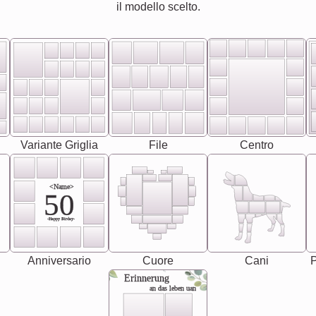
il modello scelto.
Variante Griglia
File
Centro
<Name>
50
-Happy Birday-
Anniversario
Cuore
Cani
P
Erinnerung
an das leben uan