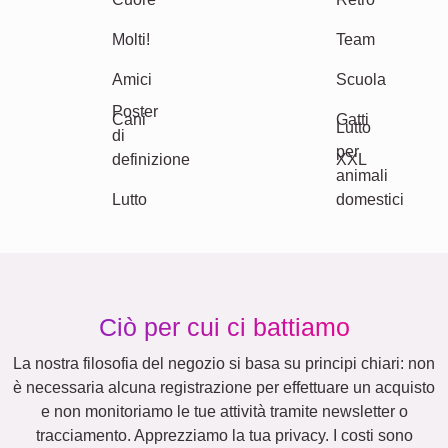
Nonna & Nonno
Famiglia
Anniversario
Pensione