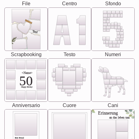
File
Centro
Sfondo
Text
Scrapbooking
Testo
Numeri
<Name>
50
-Happy Birday-
Anniversario
Cuore
Cani
Erinnerung
an das leben uan
Best Friend