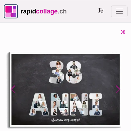
rapid
collage
.ch
Previous
Next