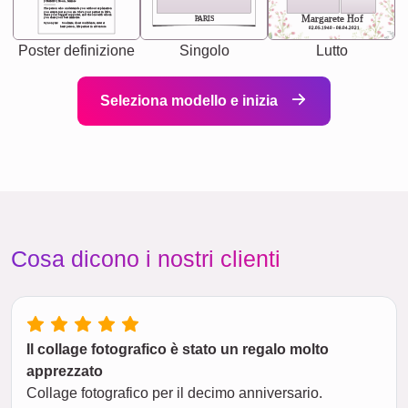
[<NAME>] Noun, feminie
The person who understands you without explanation
you accepts just as you are. She's your partner in life's,
chaos your biggest supporter, and the one with whom
Margarete Hof
PARIS
you share your best memories.
Synonyms: Soulmate, closet confidante, sister at
heart person, life partner in adventure.
02.05.1940 - 08.04.2021
Poster definizione
Singolo
Lutto
Seleziona modello e inizia
Cosa dicono i nostri clienti
Il collage fotografico è stato un regalo molto
apprezzato
Collage fotografico per il decimo anniversario.