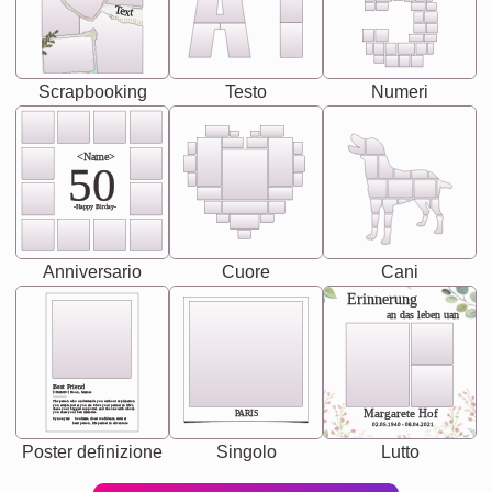
Text
Scrapbooking
Testo
Numeri
<Name>
50
-Happy Birday-
Anniversario
Cuore
Cani
Erinnerung
an das leben uan
Best Friend
[<NAME>] Noun, feminie
The person who understands you without explanation
you accepts just as you are. She's your partner in life's,
chaos your biggest supporter, and the one with whom
Margarete Hof
PARIS
you share your best memories.
Synonyms: Soulmate, closet confidante, sister at
heart person, life partner in adventure.
02.05.1940 - 08.04.2021
Poster definizione
Singolo
Lutto