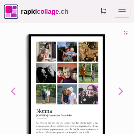
rapid
collage
.ch
Previous
Next