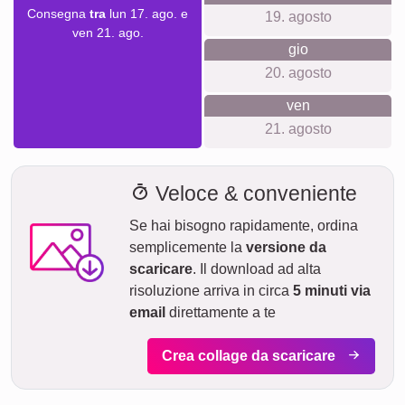
Ciò per cui ci battiamo
Nel nostro negozio rispettiamo la tua privacy e proponiamo
un'esperienza di acquisto trasparente. Non sono richiesti né
account, né iscrizioni a newsletter. Offriamo una gamma di
materiali e stampe di alta qualità, che contribuiscono al
nostro impegno sostenibile e climateneutrale, garantendo
sempre la soddisfazione del cliente.
Qualcosa per ogni occasione...
Le nostre collane sono ideali non solo per matrimoni, ma
anche come regali di anniversario, compleanni, o per
celebrare l'arrivo di un nuovo membro nella famiglia.