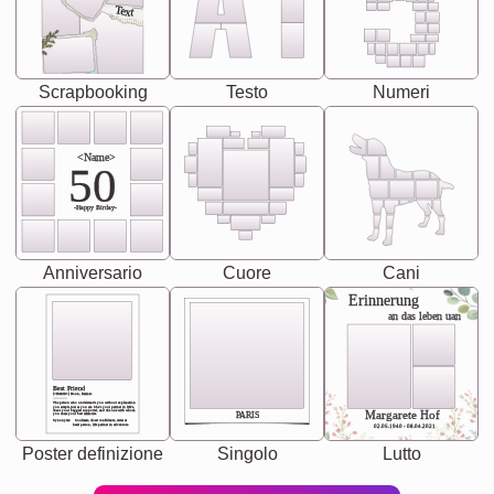
Text
Scrapbooking
Testo
Numeri
<Name>
50
-Happy Birday-
Anniversario
Cuore
Cani
Erinnerung
an das leben uan
Best Friend
[<NAME>] Noun, feminie
The person who understands you without explanation
you accepts just as you are. She's your partner in life's,
chaos your biggest supporter, and the one with whom
Margarete Hof
PARIS
you share your best memories.
Synonyms: Soulmate, closet confidante, sister at
heart person, life partner in adventure.
02.05.1940 - 08.04.2021
Poster definizione
Singolo
Lutto