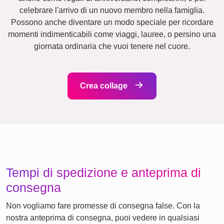
Team
Molti!
Amici
Scuola