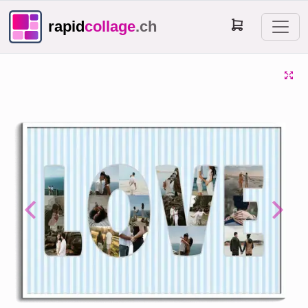
rapid
collage
.ch
Previous
Next