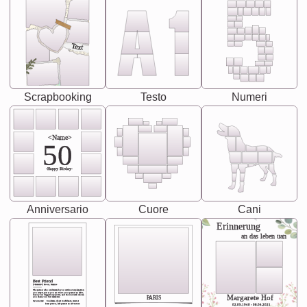
Text
Scrapbooking
Testo
Numeri
<Name>
50
-Happy Birday-
Anniversario
Cuore
Cani
Erinnerung
an das leben uan
Best Friend
[<NAME>] Noun, feminie
The person who understands you without explanation
you accepts just as you are. She's your partner in life's,
chaos your biggest supporter, and the one with whom
Margarete Hof
PARIS
you share your best memories.
Synonyms: Soulmate, closet confidante, sister at
heart person, life partner in adventure.
02.05.1940 - 08.04.2021