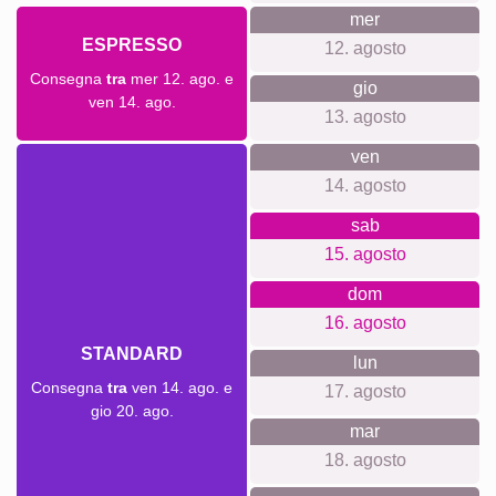
Crea collage
Tempi di spedizione e anteprima di
consegna
Non vogliamo fare promesse di consegna false. Con la
nostra anteprima di consegna, puoi vedere in qualsiasi
momento quando verrà consegnato il tuo prodotto, se ordini
oggi.
Il tuo ordine viene realizzato su misura per te e, grazie alla
nostra rapida elaborazione, sarà presto da te. Con la nostra
spedizione standard, la tua opera d'arte personale arriverà
in pochi giorni. Se hai fretta, puoi scegliere la spedizione