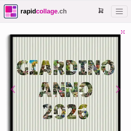
rapid
collage
.ch
Previous
Next