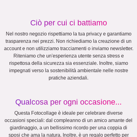
Gatti
Cani
XXL