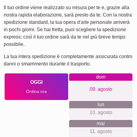
Nel nostro negozio rispettiamo la tua privacy e garantiamo
trasparenza nei prezzi. Non richiediamo la creazione di un
account e non utilizziamo tracciamenti o inviamo newsletter.
Riteniamo che un'esperienza utente senza stress e
rispettosa della sicurezza sia essenziale. Inoltre, siamo
impegnati verso la sostenibilità ambientale nelle nostre
pratiche aziendali.
Qualcosa per ogni occasione...
Questa Fotocollage è ideale per celebrare diverse
occasioni speciali: dal compleanno di un amico amante del
giardinaggio, a un bellissimo ricordo per una coppia di
sposi che ama la natura. Inoltre, è un regalo perfetto per
qualsiasi festeggiamento che richiede quel tocco personale
che solo le foto possono dare.