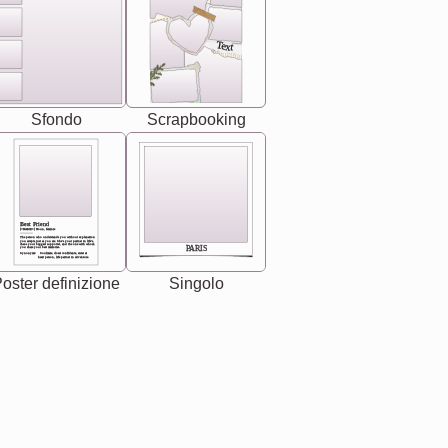
Text
Sfondo
Scrapbooking
Best Friend
[<NAME>] Noun, feminie
The person who understands you without explanation
you accepts just as you are. She's your partner in life's,
chaos your biggest supporter, and the one with whom
PARIS
you share your best memories.
Synonyms: Soulmate, closet confidante, sister at
heart person, life partner in adventure.
oster definizione
Singolo