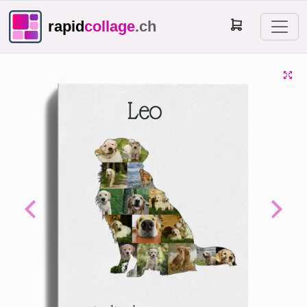
rapid
collage
.ch
Previous
Next