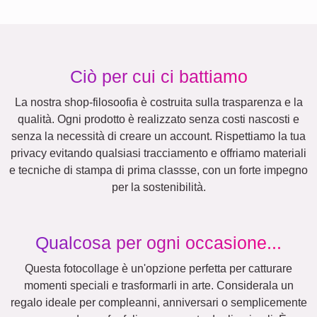
Altre idee, esempi:
Matrimonio
Vacanza
Events
Scrapbook
Stagionale
Città
Nascita