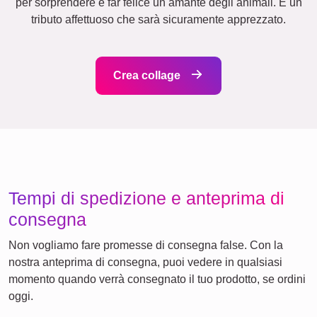
Mamma
Classico
&
Nonna
Bambini
Papà
&
Nonno
Famiglia
Anniversario
Pensione
Numeri
Testo
Compleanno
Natura
Cuore
Retrò
Molti!
Team