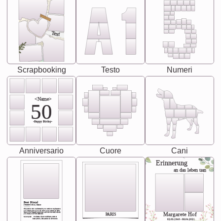
Text
Scrapbooking
Testo
Numeri
<Name>
50
-Happy Birday-
Anniversario
Cuore
Cani
Erinnerung
an das leben uan
Best Friend
[<NAME>] Noun, feminie
The person who understands you without explanation
you accepts just as you are. She's your partner in life's,
chaos your biggest supporter, and the one with whom
Margarete Hof
PARIS
you share your best memories.
Synonyms: Soulmate, closet confidante, sister at
heart person, life partner in adventure.
02.05.1940 - 08.04.2021