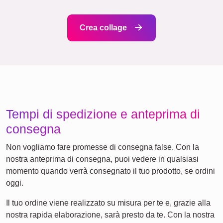
Events
Scrapbook
Stagionale
Città
Nascita