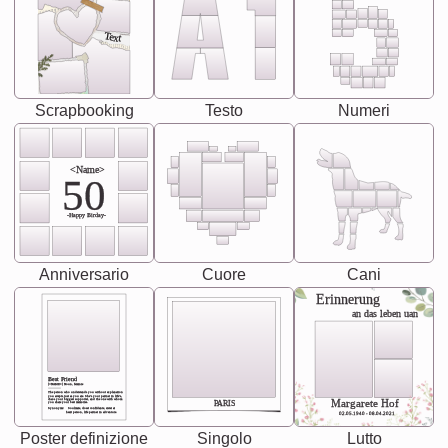
Text
Scrapbooking
Testo
Numeri
<Name>
50
-Happy Birday-
Anniversario
Cuore
Cani
Erinnerung
an das leben uan
Best Friend
[<NAME>] Noun, feminie
The person who understands you without explanation
you accepts just as you are. She's your partner in life's,
chaos your biggest supporter, and the one with whom
Margarete Hof
PARIS
you share your best memories.
Synonyms: Soulmate, closet confidante, sister at
heart person, life partner in adventure.
02.05.1940 - 08.04.2021
Poster definizione
Singolo
Lutto