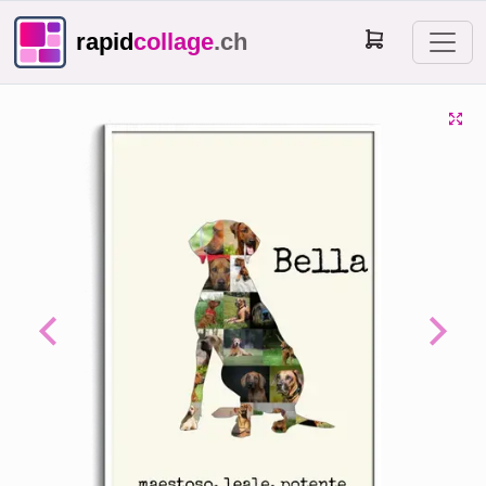
rapid
collage
.ch
Previous
Next