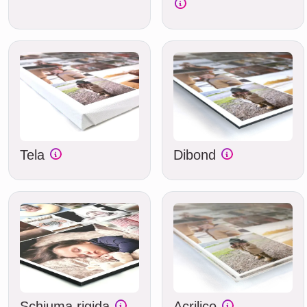
Tela
Dibond
Schiuma rigida
Acrilico