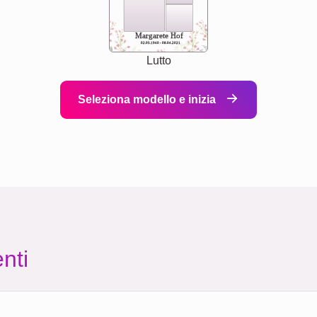
Margarete Hof
02.05.1940 - 08.04.2021
Lutto
Seleziona modello e inizia
nti