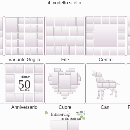
il modello scelto.
Variante Griglia
File
Centro
<Name>
50
-Happy Birday-
Anniversario
Cuore
Cani
P
Erinnerung
an das leben uan