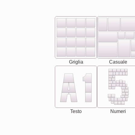
Griglia
Casuale
Testo
Numeri