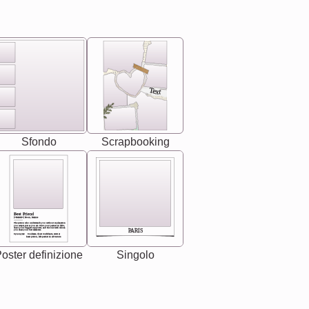
Text
Sfondo
Scrapbooking
Best Friend
[<NAME>] Noun, feminie
The person who understands you without explanation
you accepts just as you are. She's your partner in life's,
chaos your biggest supporter, and the one with whom
PARIS
you share your best memories.
Synonyms: Soulmate, closet confidante, sister at
heart person, life partner in adventure.
oster definizione
Singolo