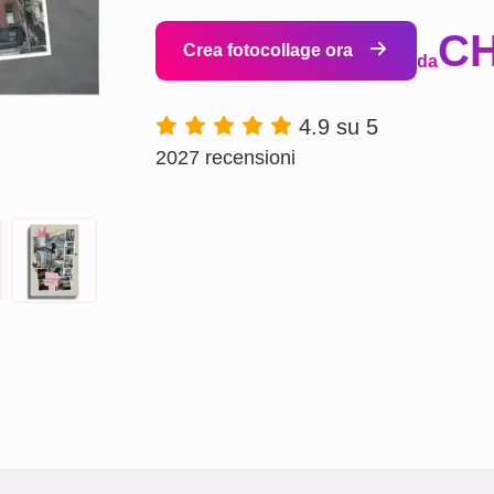
CH
Crea fotocollage ora
da
4.9 su 5
2027 recensioni