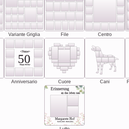
Variante Griglia
File
Centro
<Name>
50
-Happy Birday-
Anniversario
Cuore
Cani
P
Erinnerung
an das leben uan
Margarete Hof
02.05.1940 - 08.04.2021
Lutto