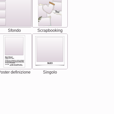
Text
Sfondo
Scrapbooking
Best Friend
[<NAME>] Noun, feminie
The person who understands you without explanation
you accepts just as you are. She's your partner in life's,
chaos your biggest supporter, and the one with whom
PARIS
you share your best memories.
Synonyms: Soulmate, closet confidante, sister at
heart person, life partner in adventure.
oster definizione
Singolo