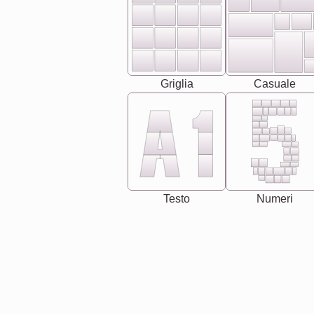
Griglia
Casuale
Testo
Numeri